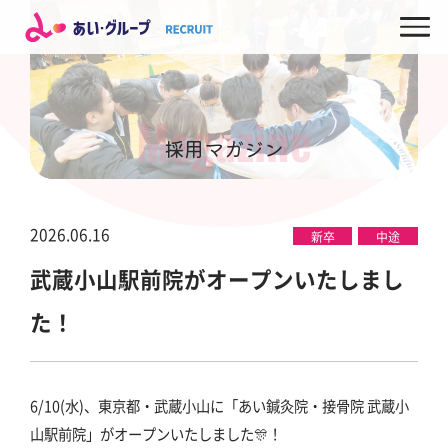
Magazine
採用マガジン
2026.06.16
新卒
中途
武蔵小山駅前院がオープンいたしまし
た！
6/10(水)、東京都・武蔵小山に「あい鍼灸院・接骨院 武蔵小
山駅前院」がオープンいたしました🎊！