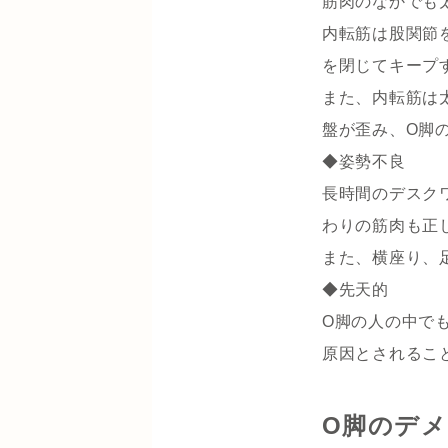
筋肉のなかでも
内転筋は股関節
を閉じてキープ
また、内転筋は
盤が歪み、O脚
◆姿勢不良
長時間のデスク
わりの筋肉も正
また、横座り、
◆先天的
O脚の人の中で
原因とされるこ
O脚のデ