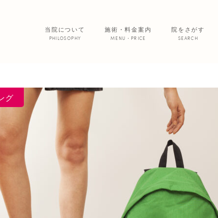
当院について
施術・料金案内
院をさがす
PHILOSOPHY
MENU・PRICE
SEARCH
サービス紹介
院からのお便
ング
あいの患者さ
美 容