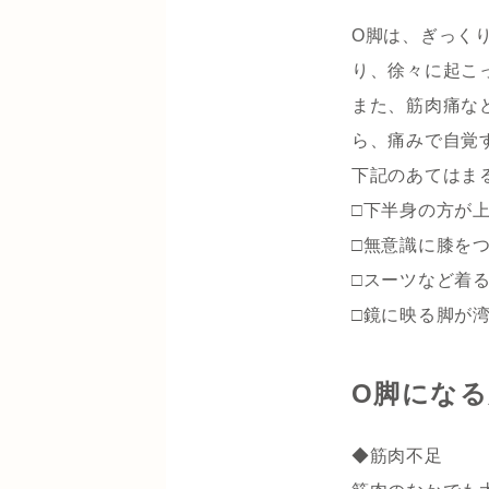
O脚は、ぎっく
り、徐々に起こ
また、筋肉痛な
ら、痛みで自覚
下記のあてはま
□下半身の方が
□無意識に膝を
□スーツなど着
□鏡に映る脚が
O脚にな
◆筋肉不足