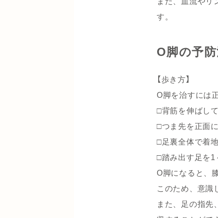
また、血流やリ
す。
O脚の予防
【歩き方】
O脚を治すには
□背筋を伸ばし
□つま先を正面
□足裏全体で着
□踏み出す足を
O脚になると、
このため、意識
また、足の指先