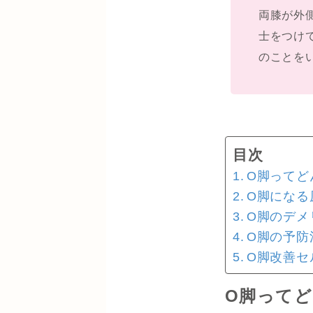
両膝が外
士をつけ
のことを
目次
O脚ってど
O脚になる
O脚のデメ
O脚の予防
O脚改善セ
O脚って