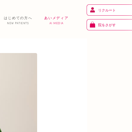
リクルート
はじめての方へ
あいメディア
NEW PATIENTS
AI MEDIA
院をさがす
健 康
り
トレーニング
ま
お知らせ
あいの課外活動