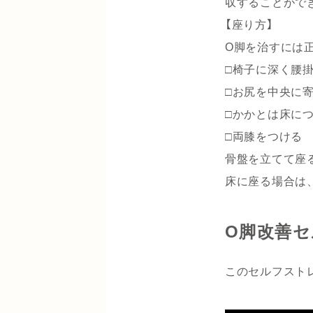
収することがで
【座り方】
O脚を治すには
□椅子に深く腰
□お尻を中央に
□かかとは床に
□両膝をつける
骨盤を立てて座
床に座る場合は
O脚改善
このセルフスト