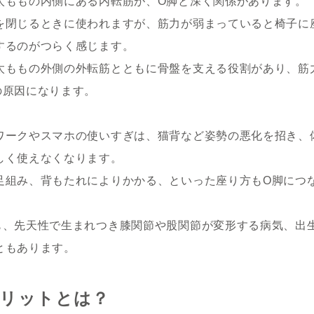
太ももの内側にある内転筋が、O脚と深く関係があります。
を閉じるときに使われますが、筋力が弱まっていると椅子に
するのがつらく感じます。
太ももの外側の外転筋とともに骨盤を支える役割があり、筋
の原因になります。
ワークやスマホの使いすぎは、猫背など姿勢の悪化を招き、
しく使えなくなります。
足組み、背もたれによりかかる、といった座り方もO脚につ
も、先天性で生まれつき膝関節や股関節が変形する病気、出
ともあります。
メリットとは？