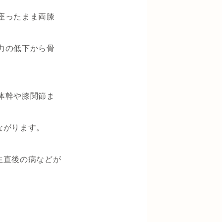
座ったまま両膝
力の低下から骨
体幹や膝関節ま
ながります。
生直後の病などが