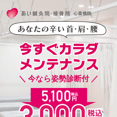
＼ 今なら姿勢診断付 ／