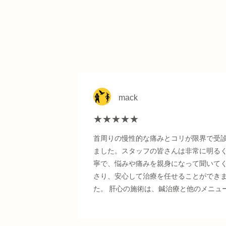
mack
★★★★★
首周りの慢性的な痛みとコリが限界で受
ました。スタッフの皆さんは非常に明る
寧で、悩みや痛みを親身になって聞いて
さり、安心して治療を任せることができ
た。 肝心の施術は、鍼治療と他のメニュ
組み合わせたオーダーメイドの内容で、
後はあれほど重かった首が嘘のように軽