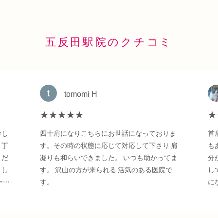
五反田駅院のクチコミ
tomomi H
★★★★★
★
診し
四十肩になりこちらにお世話になっておりま
首
く丁
す。その時の状態に応じて対応して下さり 肩
も
くだ
凝りも和らいできました。 いつも助かってま
分
まし
す。 沢山の方が来られる 活気のある医院で
し
ーを
す。
に
施術
話
くな
し