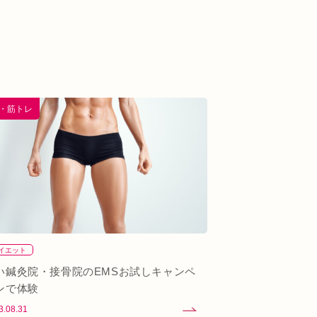
S・筋トレ
イエット
い鍼灸院・接骨院のEMSお試しキャンペ
ンで体験
3.08.31