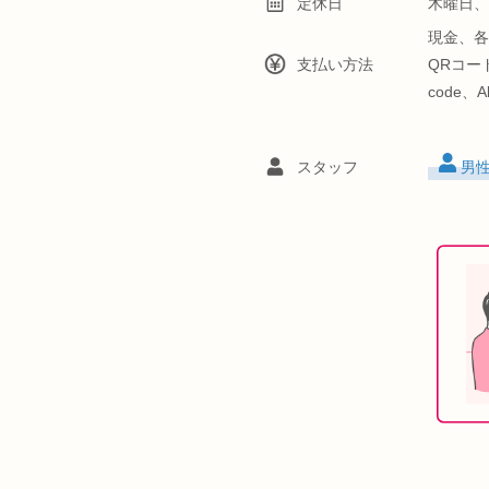
定休日
木曜日、12
現金、各
支払い方法
QRコード
code、A
スタッフ
男