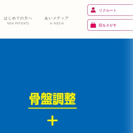
リクルート
はじめての方へ
あいメディア
NEW PATIENTS
AI MEDIA
院をさがす
健 康
り
トレーニング
ま
お知らせ
あいの課外活動