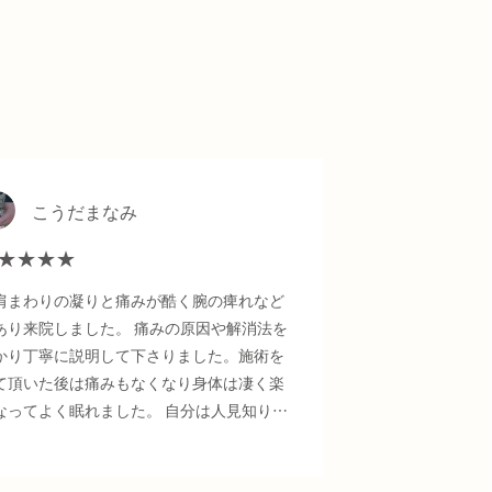
こうだまなみ
★★★★
肩まわりの凝りと痛みが酷く腕の痺れなど
あり来院しました。 痛みの原因や解消法を
かり丁寧に説明して下さりました。施術を
て頂いた後は痛みもなくなり身体は凄く楽
なってよく眠れました。 自分は人見知りで
するのが苦手なんですが先生方も皆さん優
くてお話しやすいです。 これから1ヶ月頑