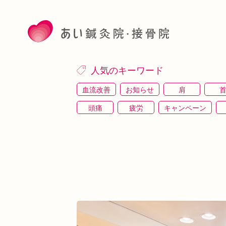
人気のキーワード
血流改善
お知らせ
肩
頭痛
疲労
キャンペーン
施術体験
プレスリリース
施術体験会
駅近
運動
土曜営業
あい
睡眠
あいSHOP
膝
矯
上本町
土・祝営業
ダイエット
シワ・シミ・たるみ
手首
谷9
めまい
眼精疲労
スマホ首
美