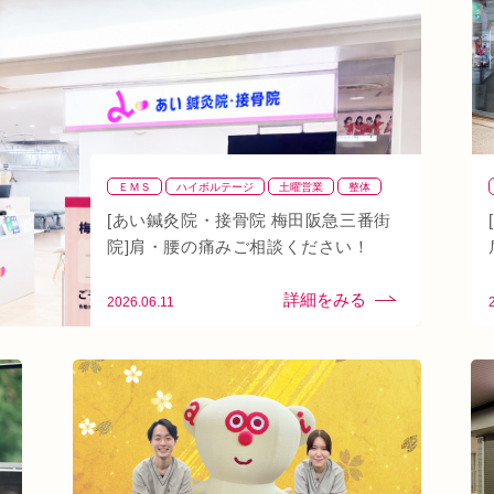
ン
秋バテ
冬バテ
こむら返り
ストレートネック
線
土・日・祝営業
筋緊張
ばね指
小顔
阪急桂駅
天満橋
天王寺
頸椎椎間板ヘルニア
り腰
湿気
なんばウォーク
イオンタウン小阪
八戸ノ里駅
呼吸
玉造
春バテ
ＥＭＳ
ハイボルテージ
土曜営業
整体
整骨
肩
背骨矯正
腰
血流改善
[あい鍼灸院・接骨院 梅田阪急三番街
鍼灸
頭痛
首
駅近
骨盤矯正
院]肩・腰の痛みご相談ください！
2026.06.11