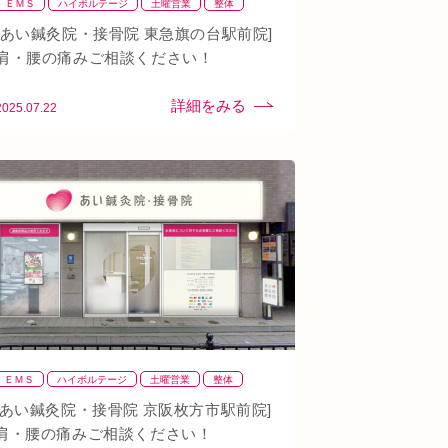
ＥＭＳ
ハイボルテージ
土曜営業
整体
整骨
肩
背骨矯正
腰
血流改善
鍼灸
[あい鍼灸院・接骨院 東急旗の台駅前院]
頭痛
首
駅近
骨盤矯正
肩・腰の痛みご相談ください！
2025.07.22
ＥＭＳ
ハイボルテージ
土曜営業
整体
整骨
肩
背骨矯正
腰
血流改善
鍼灸
[あい鍼灸院・接骨院 京阪枚方市駅前院]
頭痛
首
駅近
骨盤矯正
肩・腰の痛みご相談ください！