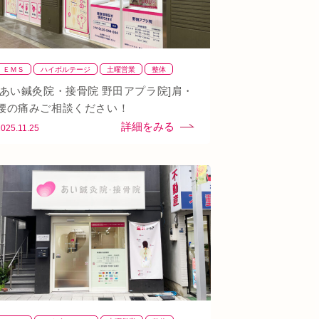
ＥＭＳ
ハイボルテージ
土曜営業
整体
整骨
肩
背骨矯正
腰
血流改善
鍼灸
[あい鍼灸院・接骨院 野田アプラ院]肩・
頭痛
首
駅近
骨盤矯正
腰の痛みご相談ください！
2025.11.25