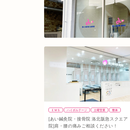
ＥＭＳ
ハイボルテージ
土曜営業
整体
整骨
肩
背骨矯正
腰
血流改善
鍼灸
[あい鍼灸院・接骨院 洛北阪急スクエア
頭痛
首
駅近
骨盤矯正
院]肩・腰の痛みご相談ください！