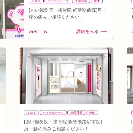
ＥＭＳ
ハイボルテージ
土曜営業
整体
整骨
肩
背骨矯正
腰
血流改善
[あい鍼灸院・接骨院 経堂駅前院]肩・
鍼灸
頭痛
首
駅近
骨盤矯正
腰の痛みご相談ください！
2025.11.05
ＥＭＳ
ハイボルテージ
土曜営業
整体
整骨
肩
背骨矯正
腰
血流改善
鍼灸
[あい鍼灸院・接骨院 阪急淡路駅前院]
頭痛
首
駅近
骨盤矯正
肩・腰の痛みご相談ください！