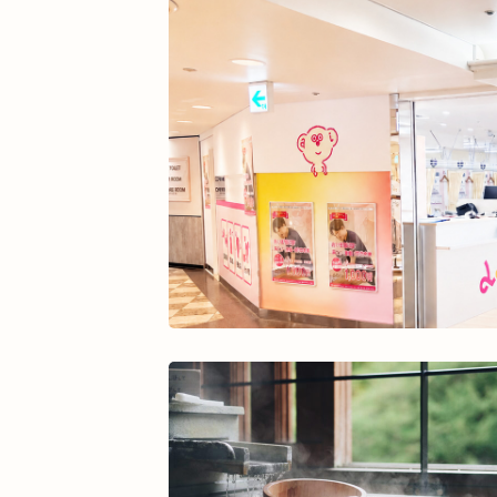
熱中症
夏バテ
寺田町
オープ
酵素ドリンク
ファスティング
紫外
乾燥肌
日焼け
地下街
本町
整骨院
好転反応
脱水症状
反
今里
クリスタ長堀
駅構内