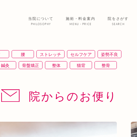
当院について
施術・料金案内
院をさがす
PHILOSOPHY
MENU・PRICE
SEARCH
サービス紹介
首
腰
ストレッチ
セルフケア
姿勢不良
院からのお便
鍼灸
骨盤矯正
整体
猫背
整骨
あいの患者さ
ＥＭＳ
背骨矯正
ハイボルテージ
冷え性
通信
筋トレ
骨盤
おすすめグッズ
足
美 容
院からのお便り
正
むくみ
睡眠不足
鶴橋
対応できる症状
ふくらはぎ
ストレス
背骨
腱鞘炎
腕
寒暖差
梅雨
四十肩
五十肩
代謝
肌
自律神経失調症
寝違え
ぎっくり腰
美容鍼