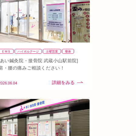
ＥＭＳ
ハイボルテージ
土曜営業
整体
整骨
肩
背骨矯正
腰
血流改善
鍼灸
[あい鍼灸院・接骨院 武蔵小山駅前院]
頭痛
首
駅近
骨盤矯正
肩・腰の痛みご相談ください！
2026.06.04