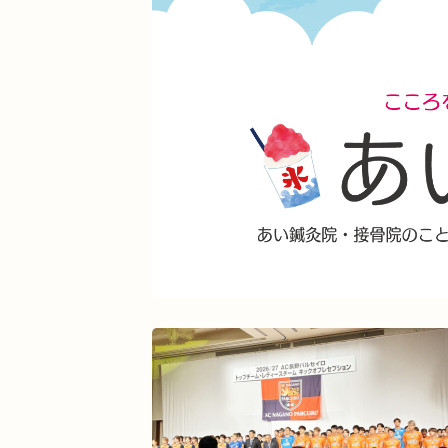
熱中症
夏バテ
寺田町
オープ
酵素ドリンク
ファスティング
紫外
乾燥肌
日焼け
地下街
本町
整骨院
好転反応
脱水症状
反
今里
クリスタ長堀
駅構内