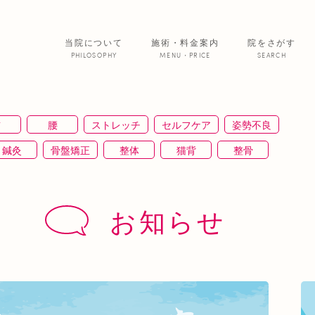
当院について
施術・料金案内
院をさがす
PHILOSOPHY
MENU・PRICE
SEARCH
サービス紹介
首
腰
ストレッチ
セルフケア
姿勢不良
院からのお便
鍼灸
骨盤矯正
整体
猫背
整骨
あいの患者さ
ＥＭＳ
背骨矯正
ハイボルテージ
冷え性
通信
筋トレ
骨盤
おすすめグッズ
足
美 容
お知らせ
正
むくみ
睡眠不足
鶴橋
対応できる症状
ふくらはぎ
ストレス
背骨
腱鞘炎
腕
寒暖差
梅雨
四十肩
五十肩
代謝
肌
自律神経失調症
寝違え
ぎっくり腰
美容鍼