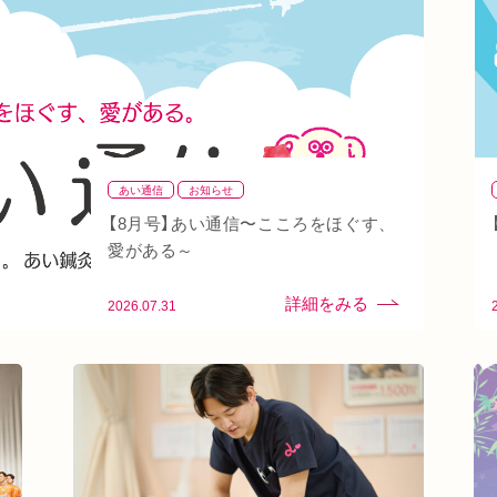
ン
秋バテ
冬バテ
こむら返り
ストレートネック
線
土・日・祝営業
筋緊張
ばね指
小顔
阪急桂駅
天満橋
天王寺
頸椎椎間板ヘルニア
り腰
湿気
なんばウォーク
イオンタウン小阪
八戸ノ里駅
呼吸
玉造
春バテ
あい通信
お知らせ
【8月号】あい通信〜こころをほぐす、
愛がある～
2026.07.31