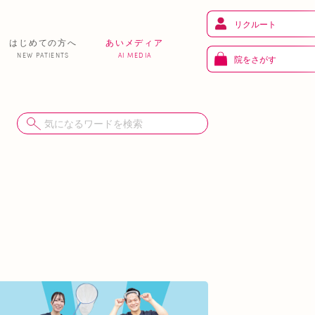
リクルート
はじめての方へ
あいメディア
NEW PATIENTS
AI MEDIA
院をさがす
健 康
り
トレーニング
ま
お知らせ
あいの課外活動