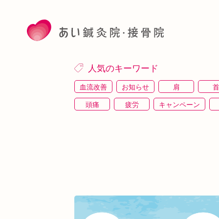
人気のキーワード
血流改善
お知らせ
肩
頭痛
疲労
キャンペーン
施術体験
プレスリリース
施術体験会
駅近
運動
土曜営業
あい
睡眠
あいSHOP
膝
矯
上本町
土・祝営業
ダイエット
シワ・シミ・たるみ
手首
谷9
めまい
眼精疲労
スマホ首
美