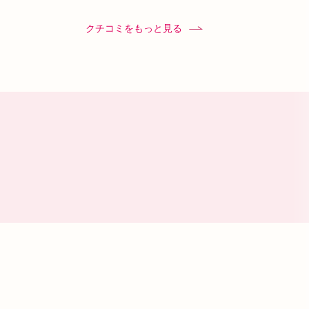
す。治る気配を感じるので続けてみようと
います。
クチコミをもっと見る