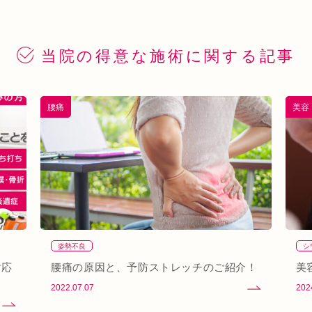
当院の得意な
施術に関する記事
腰痛
美容
姿勢不良
シ
対応
腰痛の原因と、予防ストレッチのご紹介！
美
2022.07.07
202