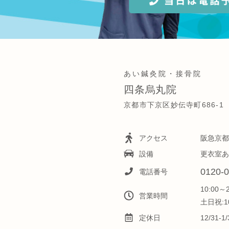
あい鍼灸院・接骨院
四条烏丸院
京都市下京区妙伝寺町686-1
アクセス
阪急京都
設備
更衣室あ
0120-0
電話番号
10:00～
営業時間
土日祝:10
定休日
12/31-