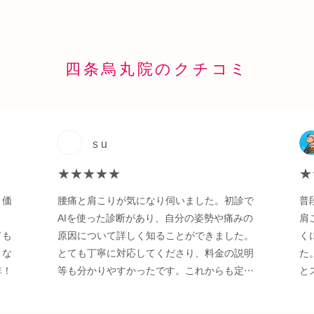
四条烏丸院のクチコミ
s u
★★★★★
★
。価
腰痛と肩こりが気になり伺いました。初診で
普
と
AIを使った診断があり、自分の姿勢や痛みの
肩
ても
原因について詳しく知ることができました。
く
くな
とても丁寧に対応してくださり、料金の説明
た
非！
等も分かりやすかったです。これからも定期
と
的に通いたいと思います。
で
の