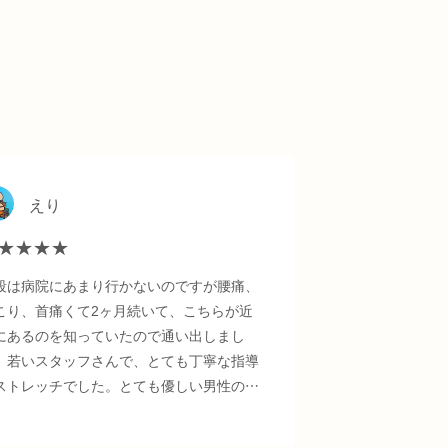
えり
★★★★
段は病院にあまり行かないのですが腰痛、
こり、首痛くて2ヶ月続いて、こちらが近
にあるのを知っていたので通い出しまし
。若いスタッフさんで、とても丁寧な指導
ストレッチでした。とても優しい男性の方
心身友に癒しも得られます。激痛だった腰
痛みも日に日に治ってきて和らいできてい