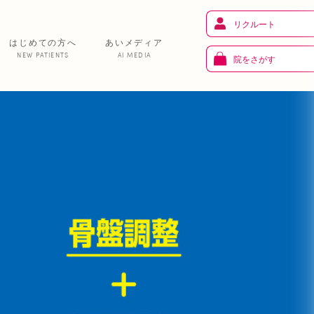
リクルート
はじめての方へ
あいメディア
NEW PATIENTS
AI MEDIA
院をさがす
健 康
り
トレーニング
ま
お知らせ
あいの課外活動