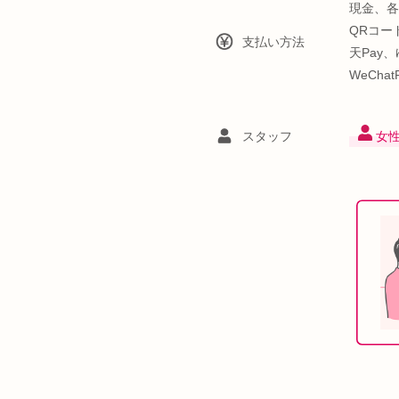
現金、各
QRコード
支払い方法
天Pay、
WeCha
スタッフ
女