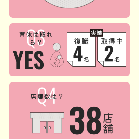
実績
育休は取れ
復職
取得中
る？
4
2
YES
名
名
店舗数は？
38
店
舗