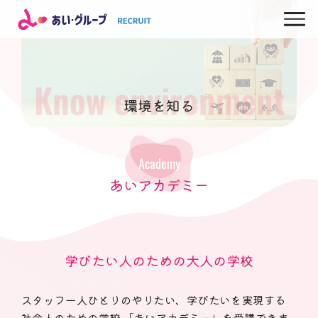
Know environment
環境を知る
Academy
あいアカデミー
学びたい人のための大人の学校
スタッフ一人ひとりのやりたい、学びたいを実現する
社会人のための学校 「あいアカデミー」を受講できま