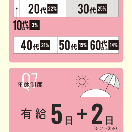
年休制度
5
2
+
有給
日
日
（シフト休み）