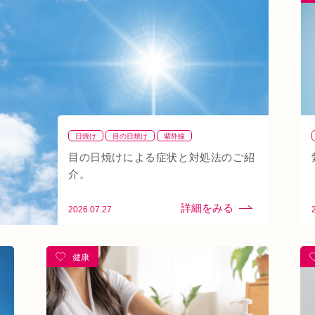
ン
秋バテ
冬バテ
こむら返り
ストレートネック
線
土・日・祝営業
筋緊張
ばね指
小顔
阪急桂駅
天満橋
天王寺
頸椎椎間板ヘルニア
り腰
湿気
なんばウォーク
イオンタウン小阪
八戸ノ里駅
呼吸
玉造
春バテ
日焼け
目の日焼け
紫外線
目の日焼けによる症状と対処法のご紹
介。
2026.07.27
健康