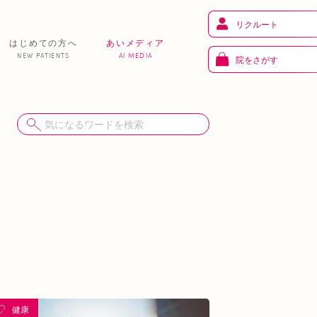
リクルート
はじめての方へ
あいメディア
NEW PATIENTS
AI MEDIA
院をさがす
健 康
り
トレーニング
ま
お知らせ
あいの課外活動
健康