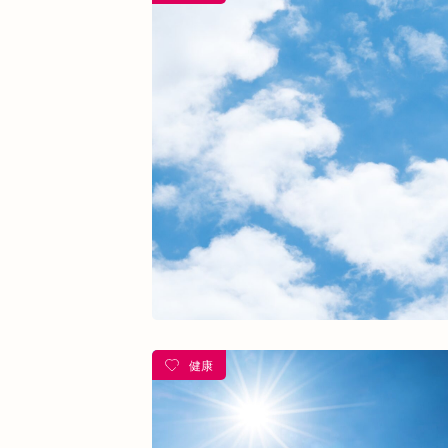
熱中症
夏バテ
寺田町
オープ
酵素ドリンク
ファスティング
紫外
乾燥肌
日焼け
地下街
本町
整骨院
好転反応
脱水症状
反
今里
クリスタ長堀
駅構内
健康