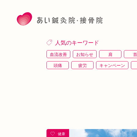
人気のキーワード
血流改善
お知らせ
肩
頭痛
疲労
キャンペーン
施術体験
プレスリリース
施術体験会
駅近
運動
土曜営業
あい
睡眠
あいSHOP
膝
矯
上本町
土・祝営業
ダイエット
シワ・シミ・たるみ
手首
谷9
めまい
眼精疲労
スマホ首
美
健康