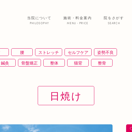
当院について
施術・料金案内
院をさがす
PHILOSOPHY
MENU・PRICE
SEARCH
サービス紹介
首
腰
ストレッチ
セルフケア
姿勢不良
院からのお便
鍼灸
骨盤矯正
整体
猫背
整骨
あいの患者さ
ＥＭＳ
背骨矯正
ハイボルテージ
冷え性
通信
筋トレ
骨盤
おすすめグッズ
足
美 容
日焼け
正
むくみ
睡眠不足
鶴橋
対応できる症状
ふくらはぎ
ストレス
背骨
腱鞘炎
腕
寒暖差
梅雨
四十肩
五十肩
代謝
肌
自律神経失調症
寝違え
ぎっくり腰
美容鍼