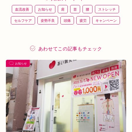
血流改善
お知らせ
肩
首
腰
ストレッチ
セルフケア
姿勢不良
頭痛
疲労
キャンペーン
鍼灸
骨盤矯正
整体
猫背
整骨
施術体験
プレスリリース
施術体験会
ＥＭＳ
背骨矯正
あわせてこの記事もチェック
ハイボルテージ
冷え性
駅近
運動
土曜営業
お知らせ
あい通信
筋トレ
骨盤
おすすめグッズ
足
睡眠
あいSHOP
膝
矯正
むくみ
睡眠不足
鶴橋
対応できる症状
上本町
土・祝営業
ダイエット
ふくらはぎ
ストレス
背骨
腱鞘炎
腕
シワ・シミ・たるみ
手首
谷9
寒暖差
梅雨
四十肩
五十肩
代謝
めまい
眼精疲労
スマホ首