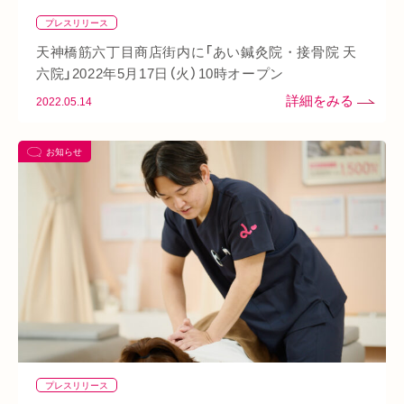
美肌
自律神経失調症
寝違え
ぎっくり腰
美容鍼
プレスリリース
熱中症
夏バテ
寺田町
オープン
秋バテ
冬バテ
天神橋筋六丁目商店街内に「あい鍼灸院・接骨院 天
こむら返り
ストレートネック
酵素ドリンク
六院」2022年5月17日（火）10時オープン
2022.05.14
ファスティング
紫外線
土・日・祝営業
筋緊張
ばね指
小顔
乾燥肌
日焼け
地下街
本町
お知らせ
阪急桂駅
天満橋
天王寺
頸椎椎間板ヘルニア
整骨院
好転反応
脱水症状
反り腰
湿気
なんばウォーク
イオンタウン小阪
今里
クリスタ長堀
駅構内
八戸ノ里駅
呼吸
玉造
春バテ
プレスリリース