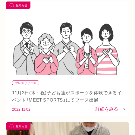
お知らせ
あい通信
筋トレ
骨盤
おすすめグッズ
足
睡眠
あいSHOP
膝
矯正
むくみ
睡眠不足
鶴橋
対応できる症状
上本町
土・祝営業
ダイエット
ふくらはぎ
ストレス
背骨
腱鞘炎
腕
シワ・シミ・たるみ
手首
谷9
寒暖差
梅雨
四十肩
五十肩
代謝
めまい
眼精疲労
スマホ首
美肌
自律神経失調症
寝違え
ぎっくり腰
美容鍼
プレスリリース
熱中症
夏バテ
寺田町
オープン
秋バテ
冬バテ
11月3日(木・祝)子ども達がスポーツを体験できるイ
こむら返り
ストレートネック
酵素ドリンク
ベント「MEET SPORTS」にてブース出展
2022.11.02
ファスティング
紫外線
土・日・祝営業
筋緊張
ばね指
小顔
乾燥肌
日焼け
地下街
本町
お知らせ
阪急桂駅
天満橋
天王寺
頸椎椎間板ヘルニア