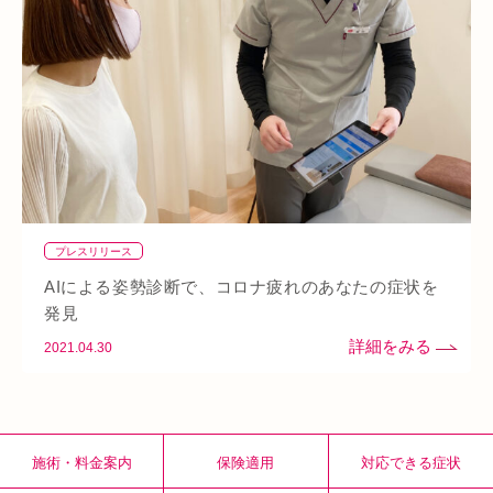
整骨院
好転反応
脱水症状
反り腰
湿気
なんばウォーク
イオンタウン小阪
今里
クリスタ長堀
駅構内
八戸ノ里駅
呼吸
玉造
春バテ
プレスリリース
AIによる姿勢診断で、コロナ疲れのあなたの症状を
発見
2021.04.30
施術・料金案内
保険適用
対応できる症状