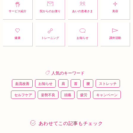
サービス紹介
院からのお便り
あいの患者さま
美容
健康
トレーニング
お知らせ
課外活動
人気のキーワード
血流改善
お知らせ
肩
首
腰
ストレッチ
セルフケア
姿勢不良
頭痛
疲労
キャンペーン
鍼灸
骨盤矯正
整体
猫背
整骨
施術体験
プレスリリース
施術体験会
ＥＭＳ
背骨矯正
あわせてこの記事もチェック
ハイボルテージ
冷え性
駅近
運動
土曜営業