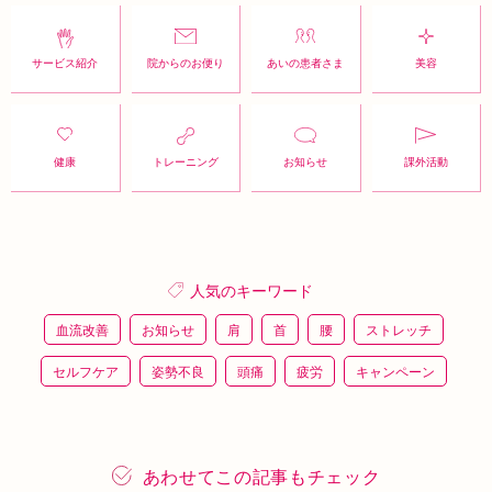
サービス紹介
院からのお便り
あいの患者さま
美容
健康
トレーニング
お知らせ
課外活動
人気のキーワード
血流改善
お知らせ
肩
首
腰
ストレッチ
セルフケア
姿勢不良
頭痛
疲労
キャンペーン
鍼灸
骨盤矯正
整体
猫背
整骨
施術体験
プレスリリース
施術体験会
ＥＭＳ
背骨矯正
あわせてこの記事もチェック