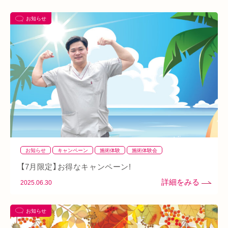
ハイボルテージ
冷え性
駅近
運動
土曜営業
お知らせ
あい通信
筋トレ
骨盤
おすすめグッズ
足
睡眠
あいSHOP
膝
矯正
むくみ
睡眠不足
鶴橋
対応できる症状
上本町
土・祝営業
ダイエット
ふくらはぎ
ストレス
背骨
腱鞘炎
腕
シワ・シミ・たるみ
手首
谷9
寒暖差
梅雨
四十肩
五十肩
代謝
めまい
眼精疲労
スマホ首
美肌
自律神経失調症
寝違え
ぎっくり腰
美容鍼
お知らせ
キャンペーン
施術体験
施術体験会
熱中症
夏バテ
寺田町
オープン
秋バテ
冬バテ
【7月限定】お得なキャンペーン!
こむら返り
ストレートネック
酵素ドリンク
2025.06.30
ファスティング
紫外線
土・日・祝営業
筋緊張
お知らせ
ばね指
小顔
乾燥肌
日焼け
地下街
本町