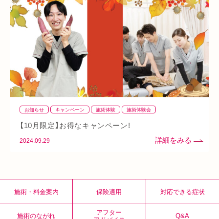
阪急桂駅
天満橋
天王寺
頸椎椎間板ヘルニア
整骨院
好転反応
脱水症状
反り腰
湿気
なんばウォーク
イオンタウン小阪
今里
クリスタ長堀
駅構内
八戸ノ里駅
呼吸
玉造
春バテ
お知らせ
キャンペーン
施術体験
施術体験会
【10月限定】お得なキャンペーン!
2024.09.29
施術・料金案内
保険適用
対応できる症状
アフター
施術のながれ
Q&A