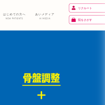
リクルート
はじめての方へ
あいメディア
NEW PATIENTS
AI MEDIA
院をさがす
健 康
り
トレーニング
ま
お知らせ
あいの課外活動