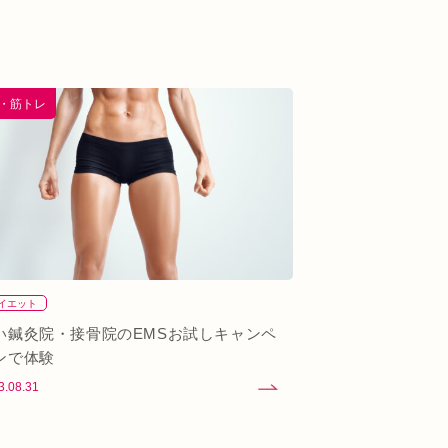
S・筋トレ
イエット
い鍼灸院・接骨院のEMSお試しキャンペ
ンで体験
3.08.31