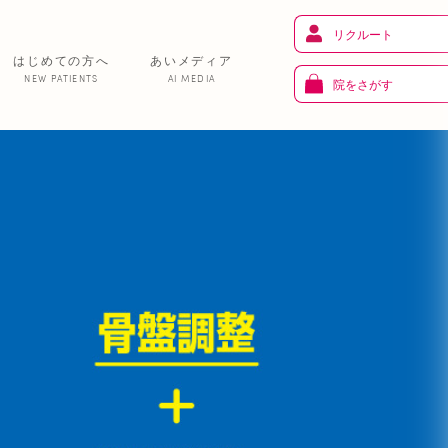
リクルート
はじめての方へ
あいメディア
NEW PATIENTS
AI MEDIA
院をさがす
健 康
り
トレーニング
ま
お知らせ
あいの課外活動