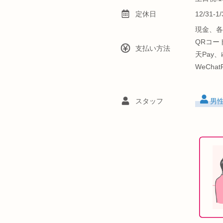
定休日
12/31-
現金、各
QRコード
支払い方法
天Pay、
WeCha
スタッフ
男