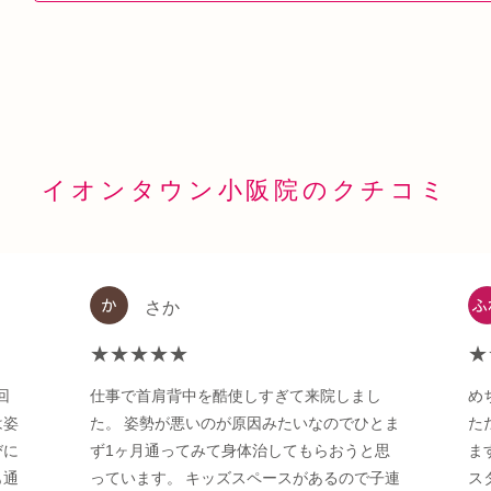
イオンタウン小阪院のクチコミ
さか
★★★★★
★
回
仕事で首肩背中を酷使しすぎて来院しまし
め
は姿
た。 姿勢が悪いのが原因みたいなのでひとま
た
びに
ず1ヶ月通ってみて身体治してもらおうと思
ま
も通
っています。 キッズスペースがあるので子連
ス