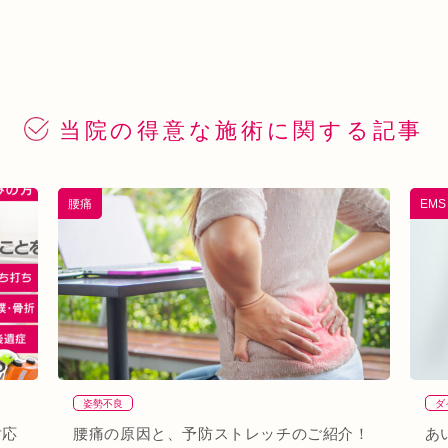
当院の得意な
施術に関する記事
腰痛
EM
姿勢不良
ダ
対応
腰痛の原因と、予防ストレッチのご紹介！
あ