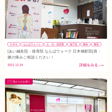
ダイエット
ふくらはぎ
ストレス
背骨
腱鞘炎
腕
シワ・シミ・たるみ
手首
谷9
寒暖差
梅雨
四十肩
五十肩
代謝
めまい
眼精疲労
スマホ首
美肌
自律神経失調症
寝違え
ＥＭＳ
なんばウォーク
土・日・祝営業
地下街
整体
整骨
ぎっくり腰
美容鍼
熱中症
夏バテ
寺田町
肩
背骨矯正
腰
血流改善
鍼灸
首
駅近
骨盤矯正
[あい鍼灸院・接骨院 なんばウォーク 日本橋駅院]肩・
オープン
秋バテ
冬バテ
こむら返り
腰の痛みご相談ください！
2021.12.24
ストレートネック
酵素ドリンク
ファスティング
紫外線
土・日・祝営業
筋緊張
ばね指
小顔
乾燥肌
院からのお便り
日焼け
地下街
本町
阪急桂駅
天満橋
天王寺
頸椎椎間板ヘルニア
整骨院
好転反応
脱水症状
反り腰
湿気
なんばウォーク