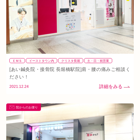
イオンタウン小阪
今里
クリスタ長堀
駅構内
八戸ノ里駅
呼吸
玉造
春バテ
ＥＭＳ
イーストタウン内
クリスタ長堀
土・日・祝営業
姿勢不良
整体
整骨
矯正
肩
背骨矯正
腰
血流改善
[あい鍼灸院・接骨院 長堀橋駅院]肩・腰の痛みご相談く
鍼灸
首
駅近
骨盤矯正
ださい！
2021.12.24
院からのお便り