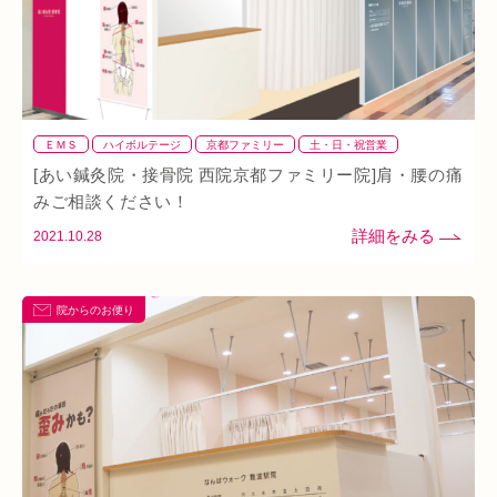
ＥＭＳ
ハイボルテージ
京都ファミリー
土・日・祝営業
土・祝営業
姿勢不良
整体
整骨
猫背
矯正
筋トレ
[あい鍼灸院・接骨院 西院京都ファミリー院]肩・腰の痛
肩
背骨矯正
腰
血流改善
鍼灸
首
骨盤
骨盤矯正
みご相談ください！
2021.10.28
院からのお便り