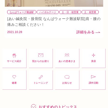
なんばウォーク難波駅
ハイボルテージ
土・日・祝営業
土・祝営業
地下街
姿勢不良
整体
整骨
猫背
肩
背骨矯正
腰
[あい鍼灸院・接骨院 なんばウォーク難波駅院]肩・腰の
血流改善
鍼灸
首
骨盤矯正
痛みご相談ください！
2021.10.28
サービス紹介
院からのお便り
あいの患者さま
美容
健康
トレーニング
お知らせ
課外活動
おすすめのトピックス