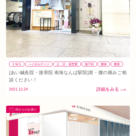
ＥＭＳ
ハイボルテージ
土・日・祝営業
地下街
整体
整骨
日曜営業
猫背
矯正
筋トレ
肩
背骨矯正
腰
鍼灸
[あい鍼灸院・接骨院 南海なんば駅院]肩・腰の痛みご相
首
談ください！
2021.12.24
院からのお便り