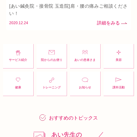
背骨矯正
腰
血流改善
鍼灸
頭痛
首
骨盤矯正
[あい鍼灸院・接骨院 玉造院]肩・腰の痛みご相談くださ
い！
2020.12.24
サービス紹介
院からのお便り
あいの患者さま
美容
健康
トレーニング
お知らせ
課外活動
おすすめのトピックス
あい先生の