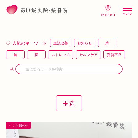
MENU
人気のキーワード
血流改善
お知らせ
肩
首
腰
ストレッチ
セルフケア
姿勢不良
頭痛
疲労
キャンペーン
鍼灸
骨盤矯正
整体
猫背
整骨
施術体験
プレスリリース
施術体験会
ＥＭＳ
背骨矯正
ハイボルテージ
冷え性
駅近
運動
玉造
土曜営業
あい通信
筋トレ
骨盤
おすすめグッズ
足
睡眠
あいSHOP
膝
矯正
むくみ
睡眠不足
お知らせ
鶴橋
対応できる症状
上本町
土・祝営業