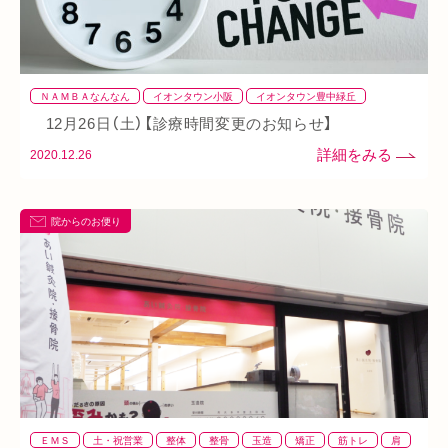
イオンタウン小阪
今里
クリスタ長堀
駅構内
八戸ノ里駅
呼吸
玉造
春バテ
ＮＡＭＢＡなんなん
イオンタウン小阪
イオンタウン豊中緑丘
クリスタ長堀
なんばウォーク
上本町
今里
八戸ノ里駅
北浜
12月26日（土）【診療時間変更のお知らせ】
天満橋
天王寺
寺田町
御堂筋本町
心斎橋
本町
桃谷
玉造
谷6
谷9
阪急桂駅
阪急茨木市駅
鶴橋
2020.12.26
院からのお便り
ＥＭＳ
土・祝営業
整体
整骨
玉造
矯正
筋トレ
肩