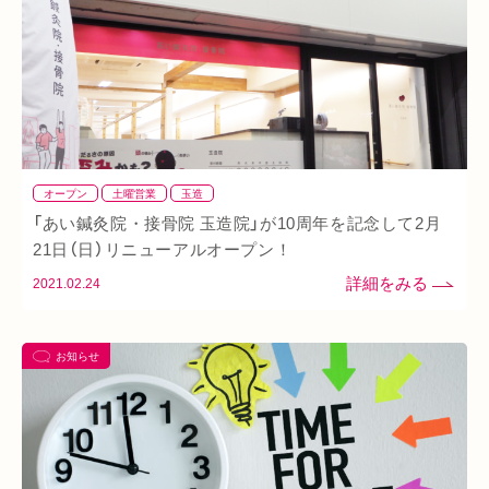
ダイエット
ふくらはぎ
ストレス
背骨
腱鞘炎
腕
シワ・シミ・たるみ
手首
谷9
寒暖差
梅雨
四十肩
五十肩
代謝
めまい
眼精疲労
スマホ首
美肌
自律神経失調症
寝違え
オープン
土曜営業
玉造
ぎっくり腰
美容鍼
熱中症
夏バテ
寺田町
「あい鍼灸院・接骨院 玉造院」が10周年を記念して2月
オープン
秋バテ
冬バテ
こむら返り
21日（日）リニューアルオープン！
2021.02.24
ストレートネック
酵素ドリンク
ファスティング
紫外線
土・日・祝営業
筋緊張
ばね指
小顔
乾燥肌
お知らせ
日焼け
地下街
本町
阪急桂駅
天満橋
天王寺
頸椎椎間板ヘルニア
整骨院
好転反応
脱水症状
反り腰
湿気
なんばウォーク