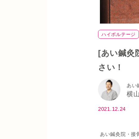
ハイボルテージ
筋トレ
肩
[あい鍼灸
さい！
あい
横山
2021.12.24
あい鍼灸院・接骨