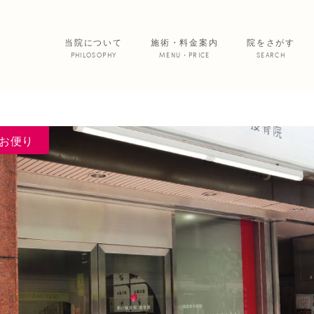
当院について
施術・料金案内
院をさがす
PHILOSOPHY
MENU・PRICE
SEARCH
サービス紹介
院からのお便
お便り
あいの患者さ
美 容