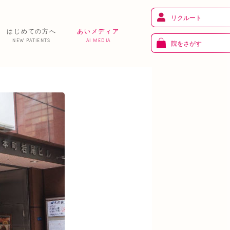
リクルート
はじめての方へ
あいメディア
NEW PATIENTS
AI MEDIA
院をさがす
健 康
り
トレーニング
ま
お知らせ
あいの課外活動