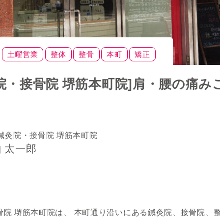
土曜営業
整体
整骨
本町
矯正
腰
鍼灸
首
駅近
院・接骨院 堺筋本町院]肩・腰の痛み
鍼灸院・接骨院 堺筋本町院
 太一郎
院 堺筋本町院は、 本町通り沿いにある鍼灸院、接骨院、整