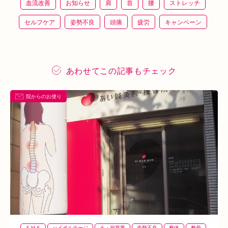
血流改善
お知らせ
肩
首
腰
ストレッチ
セルフケア
姿勢不良
頭痛
疲労
キャンペーン
鍼灸
骨盤矯正
整体
猫背
整骨
施術体験
プレスリリース
施術体験会
ＥＭＳ
背骨矯正
あわせてこの記事もチェック
ハイボルテージ
冷え性
駅近
運動
土曜営業
院からのお便り
あい通信
筋トレ
骨盤
おすすめグッズ
足
睡眠
あいSHOP
膝
矯正
むくみ
睡眠不足
鶴橋
対応できる症状
上本町
土・祝営業
ダイエット
ふくらはぎ
ストレス
背骨
腱鞘炎
腕
シワ・シミ・たるみ
手首
谷9
寒暖差
梅雨
四十肩
五十肩
代謝
めまい
眼精疲労
スマホ首
美肌
自律神経失調症
寝違え
ぎっくり腰
美容鍼
ＥＭＳ
ハイボルテージ
土・祝営業
姿勢不良
整体
整骨