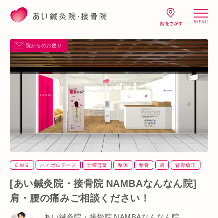
MENU
院からのお便り
ＥＭＳ
ハイボルテージ
土曜営業
整体
整骨
肩
背骨矯正
腰
血流改善
鍼灸
頭痛
首
駅近
骨盤矯正
[あい鍼灸院・接骨院 NAMBAなんなん院]
肩・腰の痛みご相談ください！
あい鍼灸院・接骨院 NAMBAなんなん院