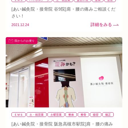
熱中症
夏バテ
寺田町
オープン
秋バテ
冬バテ
猫背
矯正
筋トレ
肩
背骨矯正
腰
血流改善
谷9
[あい鍼灸院・接骨院 谷9院]肩・腰の痛みご相談くだ
鍼灸
院と先生たちの日常紹介
首
駅近
骨盤
骨盤矯正
こむら返り
ストレートネック
酵素ドリンク
さい！
2021.12.24
ファスティング
紫外線
土・日・祝営業
筋緊張
ばね指
小顔
乾燥肌
日焼け
地下街
本町
院からのお便り
阪急桂駅
天満橋
天王寺
頸椎椎間板ヘルニア
整骨院
好転反応
脱水症状
反り腰
湿気
なんばウォーク
イオンタウン小阪
今里
クリスタ長堀
駅構内
八戸ノ里駅
呼吸
玉造
春バテ
ＥＭＳ
土・祝営業
土曜営業
整体
整骨
猫背
矯正
筋トレ
肩
背骨矯正
腰
血流改善
鍼灸
阪急高槻市
[あい鍼灸院・接骨院 阪急高槻市駅院]肩・腰の痛み
院と先生たちの日常紹介
頭痛
首
駅構内
駅近
骨盤矯正