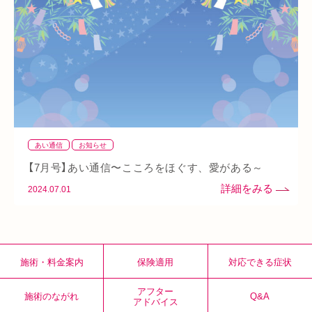
整骨院
好転反応
脱水症状
反り腰
湿気
なんばウォーク
イオンタウン小阪
今里
クリスタ長堀
駅構内
八戸ノ里駅
呼吸
玉造
春バテ
あい通信
お知らせ
【7月号】あい通信〜こころをほぐす、愛がある～
2024.07.01
施術・料金案内
保険適用
対応できる症状
アフター
施術のながれ
Q&A
アドバイス