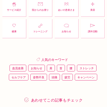
サービス紹介
院からのお便り
あいの患者さま
美容
健康
トレーニング
お知らせ
課外活動
人気のキーワード
血流改善
お知らせ
肩
首
腰
ストレッチ
セルフケア
姿勢不良
頭痛
疲労
キャンペーン
鍼灸
骨盤矯正
整体
猫背
整骨
施術体験
プレスリリース
施術体験会
ＥＭＳ
背骨矯正
あわせてこの記事もチェック
ハイボルテージ
冷え性
駅近
運動
土曜営業