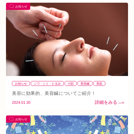
お知らせ
あい通信
筋トレ
骨盤
おすすめグッズ
足
睡眠
あいSHOP
膝
矯正
むくみ
睡眠不足
鶴橋
対応できる症状
上本町
土・祝営業
ダイエット
ふくらはぎ
ストレス
背骨
腱鞘炎
腕
シワ・シミ・たるみ
手首
谷9
寒暖差
梅雨
四十肩
五十肩
代謝
めまい
眼精疲労
スマホ首
美肌
自律神経失調症
寝違え
ぎっくり腰
美容鍼
お知らせ
シワ・シミ・たるみ
小顔
美容鍼
美肌
熱中症
夏バテ
寺田町
オープン
秋バテ
冬バテ
血流改善
美容に効果的、美容鍼についてご紹介！
こむら返り
ストレートネック
酵素ドリンク
2024.01.30
ファスティング
紫外線
土・日・祝営業
筋緊張
お知らせ
ばね指
小顔
乾燥肌
日焼け
地下街
本町
阪急桂駅
天満橋
天王寺
頸椎椎間板ヘルニア