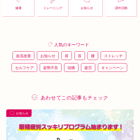
健康
トレーニング
お知らせ
課外活動
人気のキーワード
血流改善
お知らせ
肩
首
腰
ストレッチ
セルフケア
姿勢不良
頭痛
疲労
キャンペーン
鍼灸
骨盤矯正
整体
猫背
整骨
施術体験
プレスリリース
施術体験会
ＥＭＳ
背骨矯正
あわせてこの記事もチェック
ハイボルテージ
冷え性
駅近
運動
土曜営業
お知らせ
あい通信
筋トレ
骨盤
おすすめグッズ
足
睡眠
あいSHOP
膝
矯正
むくみ
睡眠不足
鶴橋
対応できる症状
上本町
土・祝営業
ダイエット