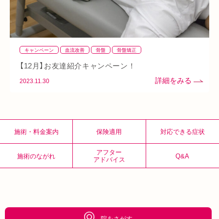
駅構内
八戸ノ里駅
呼吸
玉造
春バテ
キャンペーン
血流改善
骨盤
骨盤矯正
【12月】お友達紹介キャンペーン！
2023.11.30
施術・料金案内
保険適用
対応できる症状
アフター
施術のながれ
Q&A
アドバイス
院をさがす