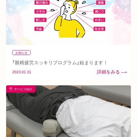
ふくらはぎ
ストレス
背骨
腱鞘炎
腕
シワ・シミ・たるみ
手首
谷9
寒暖差
梅雨
四十肩
五十肩
代謝
めまい
眼精疲労
スマホ首
美肌
自律神経失調症
寝違え
ぎっくり腰
美容鍼
お知らせ
熱中症
夏バテ
寺田町
オープン
秋バテ
冬バテ
「眼精疲労スッキリプログラム」始まります！
こむら返り
ストレートネック
酵素ドリンク
2023.01.31
ファスティング
紫外線
土・日・祝営業
筋緊張
サービス紹介
ばね指
小顔
乾燥肌
日焼け
地下街
本町
阪急桂駅
天満橋
天王寺
頸椎椎間板ヘルニア
整骨院
好転反応
脱水症状
反り腰
湿気
なんばウォーク
イオンタウン小阪
今里
クリスタ長堀