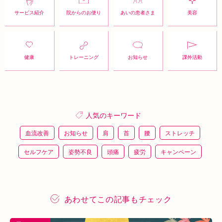
サービス紹介
院からのお便り
あいの患者さま
美容
健康
トレーニング
お知らせ
課外活動
人気のキーワード
血流改善
お知らせ
肩
首
腰
ストレッチ
セルフケア
姿勢不良
頭痛
疲労
キャンペーン
鍼灸
骨盤矯正
整体
猫背
整骨
施術体験
プレスリリース
施術体験会
ＥＭＳ
背骨矯正
あわせてこの記事もチェック
ハイボルテージ
冷え性
駅近
運動
土曜営業