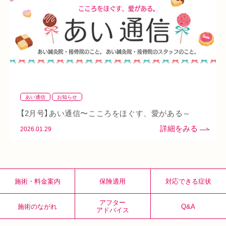
整骨院
好転反応
脱水症状
反り腰
湿気
なんばウォーク
イオンタウン小阪
今里
クリスタ長堀
駅構内
八戸ノ里駅
呼吸
玉造
春バテ
あい通信
お知らせ
【2月号】あい通信〜こころをほぐす、愛がある～
2026.01.29
施術・料金案内
保険適用
対応できる症状
アフター
施術のながれ
Q&A
アドバイス