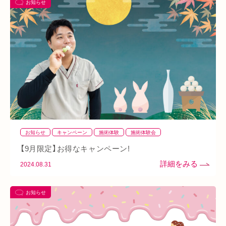
お知らせ
あい通信
筋トレ
骨盤
おすすめグッズ
足
睡眠
あいSHOP
膝
矯正
むくみ
睡眠不足
鶴橋
対応できる症状
上本町
土・祝営業
ダイエット
ふくらはぎ
ストレス
背骨
腱鞘炎
腕
シワ・シミ・たるみ
手首
谷9
寒暖差
梅雨
四十肩
五十肩
代謝
めまい
眼精疲労
スマホ首
美肌
自律神経失調症
寝違え
ぎっくり腰
美容鍼
お知らせ
キャンペーン
施術体験
施術体験会
熱中症
夏バテ
寺田町
オープン
秋バテ
冬バテ
【9月限定】お得なキャンペーン!
こむら返り
ストレートネック
酵素ドリンク
2024.08.31
ファスティング
紫外線
土・日・祝営業
筋緊張
お知らせ
ばね指
小顔
乾燥肌
日焼け
地下街
本町
阪急桂駅
天満橋
天王寺
頸椎椎間板ヘルニア