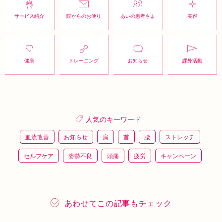
サービス紹介
院からのお便り
あいの患者さま
美容
健康
トレーニング
お知らせ
課外活動
人気のキーワード
血流改善
お知らせ
肩
首
腰
ストレッチ
セルフケア
姿勢不良
頭痛
疲労
キャンペーン
鍼灸
骨盤矯正
整体
猫背
整骨
施術体験
プレスリリース
施術体験会
ＥＭＳ
背骨矯正
あわせてこの記事もチェック
ハイボルテージ
冷え性
駅近
運動
土曜営業