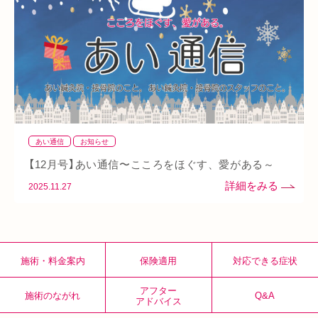
整骨院
好転反応
脱水症状
反り腰
湿気
なんばウォーク
イオンタウン小阪
今里
クリスタ長堀
駅構内
八戸ノ里駅
呼吸
玉造
春バテ
あい通信
お知らせ
【12月号】あい通信〜こころをほぐす、愛がある～
2025.11.27
施術・料金案内
保険適用
対応できる症状
アフター
施術のながれ
Q&A
アドバイス