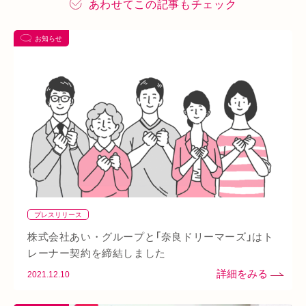
あわせてこの記事もチェック
ハイボルテージ
冷え性
駅近
運動
土曜営業
お知らせ
あい通信
筋トレ
骨盤
おすすめグッズ
足
睡眠
あいSHOP
膝
矯正
むくみ
睡眠不足
鶴橋
対応できる症状
上本町
土・祝営業
ダイエット
ふくらはぎ
ストレス
背骨
腱鞘炎
腕
シワ・シミ・たるみ
手首
谷9
寒暖差
梅雨
四十肩
五十肩
代謝
めまい
眼精疲労
スマホ首
美肌
自律神経失調症
寝違え
ぎっくり腰
美容鍼
プレスリリース
熱中症
夏バテ
寺田町
オープン
秋バテ
冬バテ
株式会社あい・グループと「奈良ドリーマーズ」はト
こむら返り
ストレートネック
酵素ドリンク
レーナー契約を締結しました
2021.12.10
ファスティング
紫外線
土・日・祝営業
筋緊張
ばね指
小顔
乾燥肌
日焼け
地下街
本町