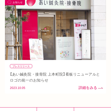
お知らせ
阪急桂駅
天満橋
天王寺
頸椎椎間板ヘルニア
整骨院
好転反応
脱水症状
反り腰
湿気
なんばウォーク
イオンタウン小阪
今里
クリスタ長堀
駅構内
八戸ノ里駅
呼吸
玉造
春バテ
プレスリリース
【あい鍼灸院・接骨院 上本町院】看板リニューアルと
ロゴの統一のお知らせ
2023.10.05