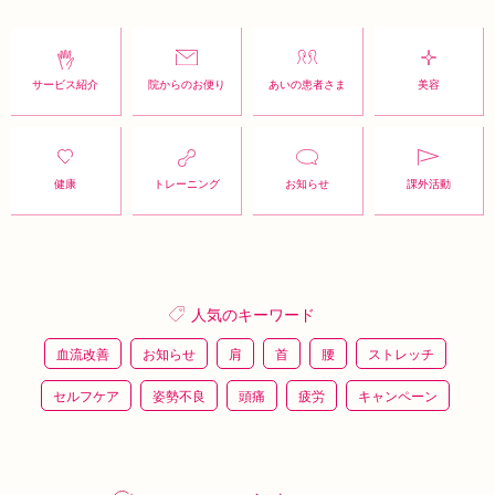
サービス紹介
院からのお便り
あいの患者さま
美容
健康
トレーニング
お知らせ
課外活動
人気のキーワード
血流改善
お知らせ
肩
首
腰
ストレッチ
セルフケア
姿勢不良
頭痛
疲労
キャンペーン
鍼灸
骨盤矯正
整体
猫背
整骨
施術体験
プレスリリース
施術体験会
ＥＭＳ
背骨矯正