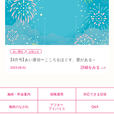
整骨院
好転反応
脱水症状
反り腰
湿気
なんばウォーク
イオンタウン小阪
今里
クリスタ長堀
駅構内
八戸ノ里駅
呼吸
玉造
春バテ
あい通信
お知らせ
【8月号】あい通信〜こころをほぐす、愛がある～
2024.08.01
施術・料金案内
保険適用
対応できる症状
アフター
施術のながれ
Q&A
アドバイス