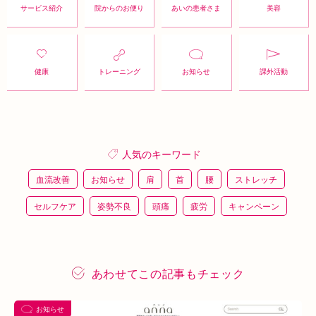
サービス紹介
院からのお便り
あいの患者さま
美容
健康
トレーニング
お知らせ
課外活動
人気のキーワード
血流改善
お知らせ
肩
首
腰
ストレッチ
セルフケア
姿勢不良
頭痛
疲労
キャンペーン
鍼灸
骨盤矯正
整体
猫背
整骨
施術体験
プレスリリース
施術体験会
ＥＭＳ
背骨矯正
あわせてこの記事もチェック
ハイボルテージ
冷え性
駅近
運動
土曜営業
お知らせ
あい通信
筋トレ
骨盤
おすすめグッズ
足
睡眠