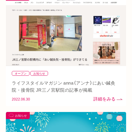
あいSHOP
膝
矯正
むくみ
睡眠不足
鶴橋
対応できる症状
上本町
土・祝営業
ダイエット
ふくらはぎ
ストレス
背骨
腱鞘炎
腕
シワ・シミ・たるみ
手首
谷9
寒暖差
梅雨
四十肩
五十肩
代謝
めまい
眼精疲労
スマホ首
美肌
自律神経失調症
寝違え
ぎっくり腰
美容鍼
オープン
お知らせ
熱中症
夏バテ
寺田町
オープン
秋バテ
冬バテ
ライフスタイルマガジン anna（アンナ）にあい鍼灸
こむら返り
ストレートネック
酵素ドリンク
院・接骨院 JR三ノ宮駅院の記事が掲載
2022.06.30
ファスティング
紫外線
土・日・祝営業
筋緊張
ばね指
小顔
乾燥肌
日焼け
地下街
本町
お知らせ
阪急桂駅
天満橋
天王寺
頸椎椎間板ヘルニア