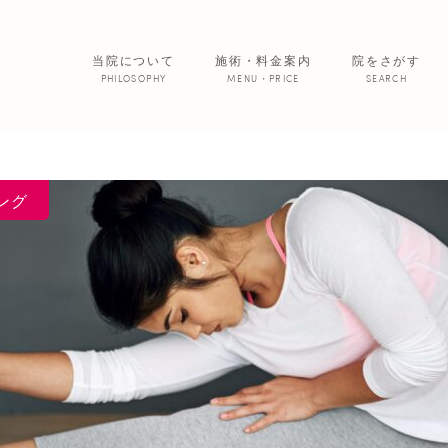
当院について
施術・料金案内
院をさがす
PHILOSOPHY
MENU・PRICE
SEARCH
サービス紹介
院からのお便
ング
あいの患者さ
美 容