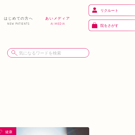
リクルート
はじめての方へ
あいメディア
NEW PATIENTS
AI MEDIA
院をさがす
健 康
り
トレーニング
ま
お知らせ
あいの課外活動
健康