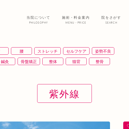
当院について
施術・料金案内
院をさがす
PHILOSOPHY
MENU・PRICE
SEARCH
サービス紹介
首
腰
ストレッチ
セルフケア
姿勢不良
院からのお便
鍼灸
骨盤矯正
整体
猫背
整骨
あいの患者さ
ＥＭＳ
背骨矯正
ハイボルテージ
冷え性
通信
筋トレ
骨盤
おすすめグッズ
足
美 容
紫外線
正
むくみ
睡眠不足
鶴橋
対応できる症状
ふくらはぎ
ストレス
背骨
腱鞘炎
腕
寒暖差
梅雨
四十肩
五十肩
代謝
肌
自律神経失調症
寝違え
ぎっくり腰
美容鍼