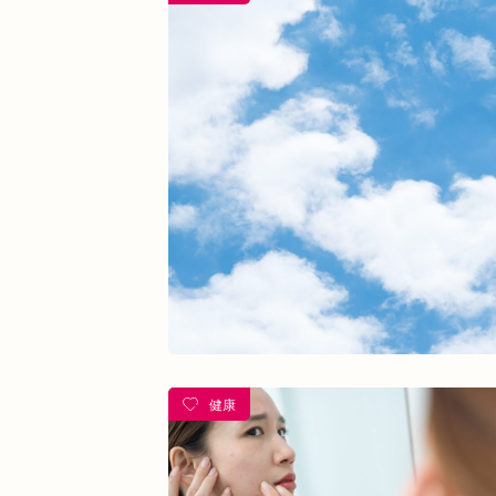
熱中症
夏バテ
寺田町
オープ
酵素ドリンク
ファスティング
紫外
乾燥肌
日焼け
地下街
本町
整骨院
好転反応
脱水症状
反
今里
クリスタ長堀
駅構内
健康