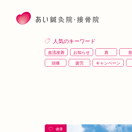
人気のキーワード
血流改善
お知らせ
肩
頭痛
疲労
キャンペーン
施術体験
プレスリリース
施術体験会
駅近
運動
土曜営業
あい
睡眠
あいSHOP
膝
矯
上本町
土・祝営業
ダイエット
シワ・シミ・たるみ
手首
谷9
めまい
眼精疲労
スマホ首
美
健康