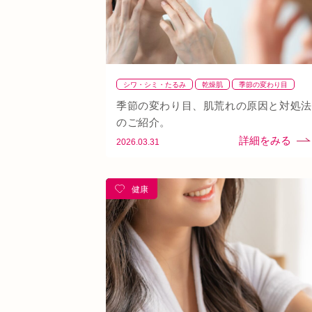
シワ・シミ・たるみ
乾燥肌
季節の変わり目
紫外線
肌荒れ
季節の変わり目、肌荒れの原因と対処法
のご紹介。
2026.03.31
健康