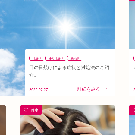
ン
秋バテ
冬バテ
こむら返り
ストレートネック
線
土・日・祝営業
筋緊張
ばね指
小顔
阪急桂駅
天満橋
天王寺
頸椎椎間板ヘルニア
り腰
湿気
なんばウォーク
イオンタウン小阪
八戸ノ里駅
呼吸
玉造
春バテ
日焼け
目の日焼け
紫外線
目の日焼けによる症状と対処法のご紹
介。
2026.07.27
健康