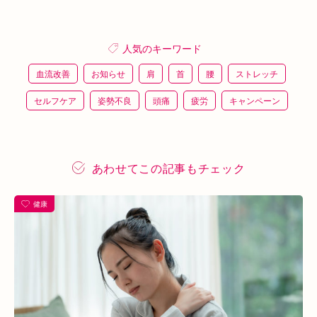
人気のキーワード
血流改善
お知らせ
肩
首
腰
ストレッチ
セルフケア
姿勢不良
頭痛
疲労
キャンペーン
鍼灸
骨盤矯正
整体
猫背
整骨
施術体験
プレスリリース
施術体験会
ＥＭＳ
背骨矯正
あわせてこの記事もチェック
ハイボルテージ
冷え性
駅近
運動
土曜営業
健康
あい通信
筋トレ
骨盤
おすすめグッズ
足
睡眠
あいSHOP
膝
矯正
むくみ
睡眠不足
鶴橋
対応できる症状
上本町
土・祝営業
ダイエット
ふくらはぎ
ストレス
背骨
腱鞘炎
腕
シワ・シミ・たるみ
手首
谷9
寒暖差
梅雨