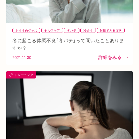
四十肩
五十肩
代謝
めまい
眼精疲労
スマホ首
美肌
自律神経失調症
寝違え
ぎっくり腰
美容鍼
おすすめグッズ
セルフケア
冬バテ
冷え性
対応できる症状
熱中症
夏バテ
寺田町
オープン
秋バテ
冬バテ
疲労
冬に起こる体調不良「冬バテ」って聞いたことありま
こむら返り
ストレートネック
酵素ドリンク
すか？
2021.11.30
ファスティング
紫外線
土・日・祝営業
筋緊張
ばね指
小顔
乾燥肌
日焼け
地下街
本町
トレーニング
阪急桂駅
天満橋
天王寺
頸椎椎間板ヘルニア
整骨院
好転反応
脱水症状
反り腰
湿気
なんばウォーク
イオンタウン小阪
今里
クリスタ長堀
駅構内
八戸ノ里駅
呼吸
玉造
春バテ