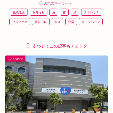
人気のキーワード
血流改善
お知らせ
肩
首
腰
ストレッチ
セルフケア
姿勢不良
頭痛
疲労
キャンペーン
鍼灸
骨盤矯正
整体
猫背
整骨
施術体験
プレスリリース
施術体験会
ＥＭＳ
背骨矯正
あわせてこの記事もチェック
ハイボルテージ
冷え性
駅近
運動
土曜営業
お知らせ
あい通信
筋トレ
骨盤
おすすめグッズ
足
睡眠
あいSHOP
膝
矯正
むくみ
睡眠不足
鶴橋
対応できる症状
上本町
土・祝営業
ダイエット
ふくらはぎ
ストレス
背骨
腱鞘炎
腕
シワ・シミ・たるみ
手首
谷9
寒暖差
梅雨
四十肩
五十肩
代謝
めまい
眼精疲労
スマホ首