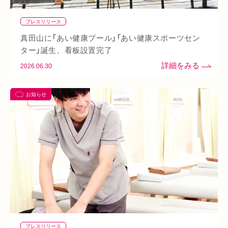
美肌
自律神経失調症
寝違え
ぎっくり腰
美容鍼
プレスリリース
熱中症
夏バテ
寺田町
オープン
秋バテ
冬バテ
真田山に「あい健康プール」「あい健康スポーツセン
こむら返り
ストレートネック
酵素ドリンク
ター」誕生、看板設置完了
2026.06.30
ファスティング
紫外線
土・日・祝営業
筋緊張
ばね指
小顔
乾燥肌
日焼け
地下街
本町
お知らせ
阪急桂駅
天満橋
天王寺
頸椎椎間板ヘルニア
整骨院
好転反応
脱水症状
反り腰
湿気
なんばウォーク
イオンタウン小阪
今里
クリスタ長堀
駅構内
八戸ノ里駅
呼吸
玉造
春バテ
プレスリリース