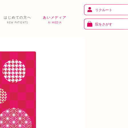
リクルート
はじめての方へ
あいメディア
NEW PATIENTS
AI MEDIA
院をさがす
健 康
り
トレーニング
ま
お知らせ
あいの課外活動