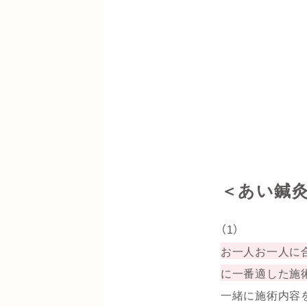
＜あい鍼
（1）
お一人お一人に
に一番適した施
一緒に施術内容