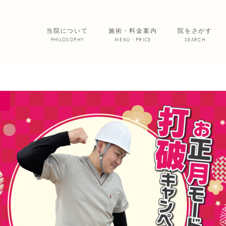
当院について
施術・料金案内
院をさがす
PHILOSOPHY
MENU・PRICE
SEARCH
サービス紹介
院からのお便
あいの患者さ
美 容