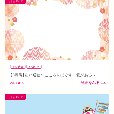
お知らせ
あい通信
筋トレ
骨盤
おすすめグッズ
足
睡眠
あいSHOP
膝
矯正
むくみ
睡眠不足
鶴橋
対応できる症状
上本町
土・祝営業
ダイエット
ふくらはぎ
ストレス
背骨
腱鞘炎
腕
シワ・シミ・たるみ
手首
谷9
寒暖差
梅雨
四十肩
五十肩
代謝
めまい
眼精疲労
スマホ首
美肌
自律神経失調症
寝違え
ぎっくり腰
美容鍼
あい通信
お知らせ
熱中症
夏バテ
寺田町
オープン
秋バテ
冬バテ
【3月号】あい通信〜こころをほぐす、愛がある～
こむら返り
ストレートネック
酵素ドリンク
2024.03.01
ファスティング
紫外線
土・日・祝営業
筋緊張
お知らせ
ばね指
小顔
乾燥肌
日焼け
地下街
本町
阪急桂駅
天満橋
天王寺
頸椎椎間板ヘルニア