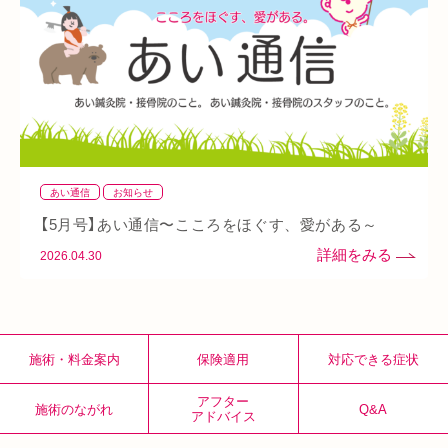
整骨院
好転反応
脱水症状
反り腰
湿気
なんばウォーク
イオンタウン小阪
今里
クリスタ長堀
駅構内
八戸ノ里駅
呼吸
玉造
春バテ
あい通信
お知らせ
【5月号】あい通信〜こころをほぐす、愛がある～
2026.04.30
施術・料金案内
保険適用
対応できる症状
アフター
施術のながれ
Q&A
アドバイス