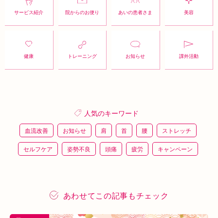
サービス紹介
院からのお便り
あいの患者さま
美容
健康
トレーニング
お知らせ
課外活動
人気のキーワード
血流改善
お知らせ
肩
首
腰
ストレッチ
セルフケア
姿勢不良
頭痛
疲労
キャンペーン
鍼灸
骨盤矯正
整体
猫背
整骨
施術体験
プレスリリース
施術体験会
ＥＭＳ
背骨矯正
あわせてこの記事もチェック
ハイボルテージ
冷え性
駅近
運動
土曜営業