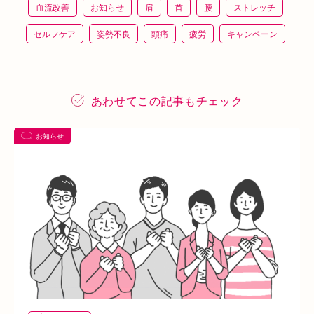
血流改善
お知らせ
肩
首
腰
ストレッチ
セルフケア
姿勢不良
頭痛
疲労
キャンペーン
鍼灸
骨盤矯正
整体
猫背
整骨
施術体験
プレスリリース
施術体験会
ＥＭＳ
背骨矯正
あわせてこの記事もチェック
ハイボルテージ
冷え性
駅近
運動
土曜営業
お知らせ
あい通信
筋トレ
骨盤
おすすめグッズ
足
睡眠
あいSHOP
膝
矯正
むくみ
睡眠不足
鶴橋
対応できる症状
上本町
土・祝営業
ダイエット
ふくらはぎ
ストレス
背骨
腱鞘炎
腕
シワ・シミ・たるみ
手首
谷9
寒暖差
梅雨
四十肩
五十肩
代謝
めまい
眼精疲労
スマホ首
美肌
自律神経失調症
寝違え
ぎっくり腰
美容鍼