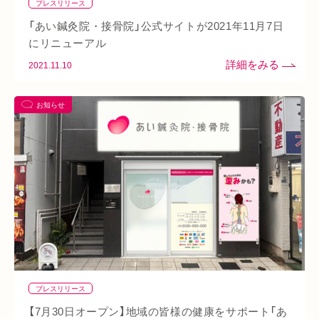
プレスリリース
熱中症
夏バテ
寺田町
オープン
秋バテ
冬バテ
「あい鍼灸院・接骨院」公式サイトが2021年11月7日
こむら返り
ストレートネック
酵素ドリンク
にリニューアル
2021.11.10
ファスティング
紫外線
土・日・祝営業
筋緊張
ばね指
小顔
乾燥肌
日焼け
地下街
本町
お知らせ
阪急桂駅
天満橋
天王寺
頸椎椎間板ヘルニア
整骨院
好転反応
脱水症状
反り腰
湿気
なんばウォーク
イオンタウン小阪
今里
クリスタ長堀
駅構内
八戸ノ里駅
呼吸
玉造
春バテ
プレスリリース
【7月30日オープン】地域の皆様の健康をサポート「あ