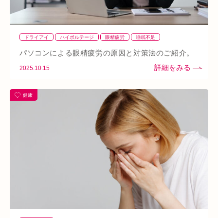
四十肩
五十肩
代謝
めまい
眼精疲労
スマホ首
美肌
自律神経失調症
寝違え
ぎっくり腰
美容鍼
ドライアイ
ハイボルテージ
眼精疲労
睡眠不足
熱中症
夏バテ
寺田町
オープン
秋バテ
冬バテ
パソコンによる眼精疲労の原因と対策法のご紹介。
こむら返り
ストレートネック
酵素ドリンク
2025.10.15
ファスティング
紫外線
土・日・祝営業
筋緊張
健康
ばね指
小顔
乾燥肌
日焼け
地下街
本町
阪急桂駅
天満橋
天王寺
頸椎椎間板ヘルニア
整骨院
好転反応
脱水症状
反り腰
湿気
なんばウォーク
イオンタウン小阪
今里
クリスタ長堀
駅構内
八戸ノ里駅
呼吸
玉造
春バテ