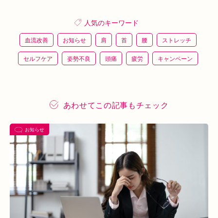
人気のキーワード
血流改善
お知らせ
肩
首
腰
ストレッチ
セルフケア
姿勢不良
頭痛
疲労
キャンペーン
鍼灸
骨盤矯正
整体
猫背
整骨
施術体験
プレスリリース
施術体験会
ＥＭＳ
背骨矯正
あわせてこの記事もチェック
ハイボルテージ
冷え性
駅近
運動
土曜営業
お知らせ
あい通信
筋トレ
骨盤
おすすめグッズ
足
睡眠
あいSHOP
膝
矯正
むくみ
睡眠不足
鶴橋
対応できる症状
上本町
土・祝営業
ダイエット
ふくらはぎ
ストレス
背骨
腱鞘炎
腕
シワ・シミ・たるみ
手首
谷9
寒暖差
梅雨