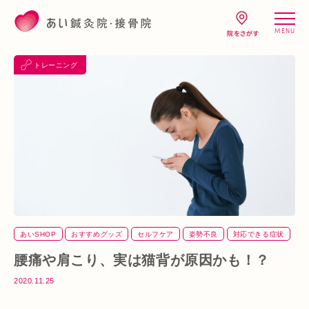
MENU
トレーニング
あいSHOP
おすすめグッズ
セルフケア
姿勢不良
対応できる症状
猫背
背骨
腰
首
骨盤
腰痛や肩こり、実は猫背が原因かも！？
2020.11.25