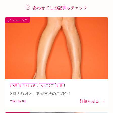
プレスリリース
施術体験会
ＥＭＳ
背骨矯正
あわせてこの記事もチェック
ハイボルテージ
冷え性
駅近
運動
土曜営業
トレーニング
あい通信
筋トレ
骨盤
おすすめグッズ
足
睡眠
あいSHOP
膝
矯正
むくみ
睡眠不足
鶴橋
対応できる症状
上本町
土・祝営業
ダイエット
ふくらはぎ
ストレス
背骨
腱鞘炎
腕
シワ・シミ・たるみ
手首
谷9
寒暖差
梅雨
四十肩
五十肩
代謝
めまい
眼精疲労
スマホ首
美肌
自律神経失調症
寝違え
ぎっくり腰
美容鍼
X脚
ストレッチ
セルフケア
膝
熱中症
夏バテ
寺田町
オープン
秋バテ
冬バテ
X脚の原因と、改善方法のご紹介！
こむら返り
ストレートネック
酵素ドリンク
2025.07.08
ファスティング
紫外線
土・日・祝営業
筋緊張