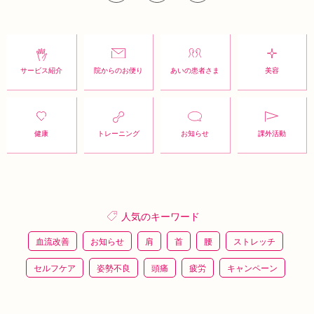
サービス紹介
院からのお便り
あいの患者さま
美容
健康
トレーニング
お知らせ
課外活動
人気のキーワード
血流改善
お知らせ
肩
首
腰
ストレッチ
セルフケア
姿勢不良
頭痛
疲労
キャンペーン
鍼灸
骨盤矯正
整体
猫背
整骨
施術体験