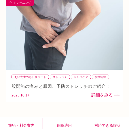
トレーニング
ばね指
小顔
乾燥肌
日焼け
地下街
本町
阪急桂駅
天満橋
天王寺
頸椎椎間板ヘルニア
整骨院
好転反応
脱水症状
反り腰
湿気
なんばウォーク
イオンタウン小阪
今里
クリスタ長堀
駅構内
八戸ノ里駅
呼吸
玉造
春バテ
あい先生の毎日サポート
ストレッチ
セルフケア
股関節症
足
股関節の痛みと原因、予防ストレッチのご紹介！
2023.10.17
施術・料金案内
保険適用
対応できる症状