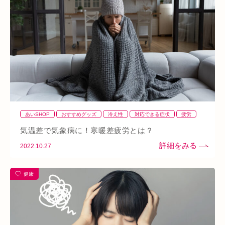
あいSHOP
膝
矯正
むくみ
睡眠不足
鶴橋
対応できる症状
上本町
土・祝営業
ダイエット
ふくらはぎ
ストレス
背骨
腱鞘炎
腕
シワ・シミ・たるみ
手首
谷9
寒暖差
梅雨
四十肩
五十肩
代謝
めまい
眼精疲労
スマホ首
美肌
自律神経失調症
寝違え
ぎっくり腰
美容鍼
あいSHOP
おすすめグッズ
冷え性
対応できる症状
疲労
熱中症
夏バテ
寺田町
オープン
秋バテ
冬バテ
肩
腰
血流改善
気温差で気象病に！寒暖差疲労とは？
こむら返り
ストレートネック
酵素ドリンク
2022.10.27
ファスティング
紫外線
土・日・祝営業
筋緊張
健康
ばね指
小顔
乾燥肌
日焼け
地下街
本町
阪急桂駅
天満橋
天王寺
頸椎椎間板ヘルニア
整骨院
好転反応
脱水症状
反り腰
湿気