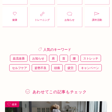
健康
トレーニング
お知らせ
課外活動
人気のキーワード
血流改善
お知らせ
肩
首
腰
ストレッチ
セルフケア
姿勢不良
頭痛
疲労
キャンペーン
鍼灸
骨盤矯正
整体
猫背
整骨
施術体験
プレスリリース
施術体験会
ＥＭＳ
背骨矯正
あわせてこの記事もチェック
ハイボルテージ
冷え性
駅近
運動
土曜営業
健康
あい通信
筋トレ
骨盤
おすすめグッズ
足
睡眠