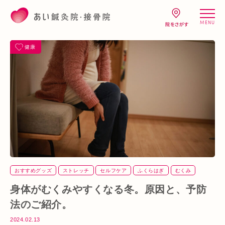
MENU
健康
おすすめグッズ
ストレッチ
セルフケア
ふくらはぎ
むくみ
冷え性
肩
血流改善
首
身体がむくみやすくなる冬。原因と、予防
法のご紹介。
2024.02.13