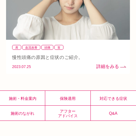
なんばウォーク
イオンタウン小阪
今里
クリスタ長堀
駅構内
八戸ノ里駅
呼吸
玉造
春バテ
肩
血流改善
頭痛
首
慢性頭痛の原因と症状のご紹介。
2023.07.25
施術・料金案内
保険適用
対応できる症状
アフター
施術のながれ
Q&A
アドバイス