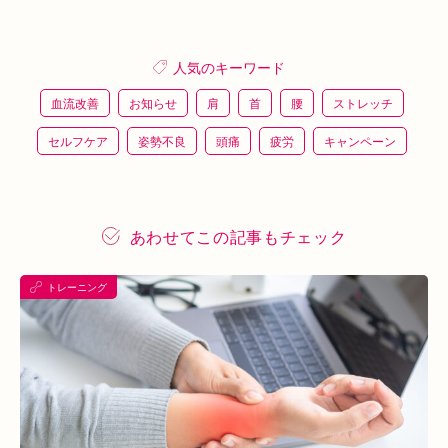
人気のキーワード
血流改善
お知らせ
肩
首
腰
ストレッチ
セルフケア
姿勢不良
頭痛
疲労
キャンペーン
鍼灸
骨盤矯正
整体
猫背
整骨
施術体験
プレスリリース
施術体験会
ＥＭＳ
背骨矯正
あわせてこの記事もチェック
ハイボルテージ
冷え性
駅近
運動
土曜営業
トレーニング
あい通信
筋トレ
骨盤
おすすめグッズ
足
睡眠
あいSHOP
膝
矯正
むくみ
睡眠不足
鶴橋
対応できる症状
上本町
土・祝営業
ダイエット
ふくらはぎ
ストレス
背骨
腱鞘炎
腕
シワ・シミ・たるみ
手首
谷9
寒暖差
梅雨