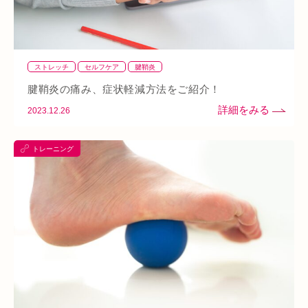
四十肩
五十肩
代謝
めまい
眼精疲労
スマホ首
美肌
自律神経失調症
寝違え
ぎっくり腰
美容鍼
ストレッチ
セルフケア
腱鞘炎
熱中症
夏バテ
寺田町
オープン
秋バテ
冬バテ
腱鞘炎の痛み、症状軽減方法をご紹介！
こむら返り
ストレートネック
酵素ドリンク
2023.12.26
ファスティング
紫外線
土・日・祝営業
筋緊張
トレーニング
ばね指
小顔
乾燥肌
日焼け
地下街
本町
阪急桂駅
天満橋
天王寺
頸椎椎間板ヘルニア
整骨院
好転反応
脱水症状
反り腰
湿気
なんばウォーク
イオンタウン小阪
今里
クリスタ長堀
駅構内
八戸ノ里駅
呼吸
玉造
春バテ