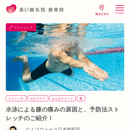
MENU
トレーニング
ストレッチ
セルフケア
なんばウォーク
膝
水泳による膝の痛みの原因と、予防法スト
レッチのご紹介！
なんばウォーク日本橋駅院