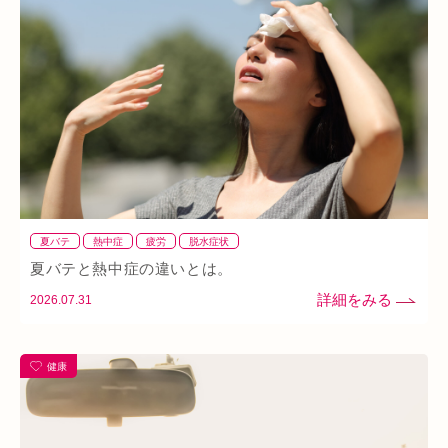
ダイエット
ふくらはぎ
ストレス
背骨
腱鞘炎
腕
シワ・シミ・たるみ
手首
谷9
寒暖差
梅雨
四十肩
五十肩
代謝
めまい
眼精疲労
スマホ首
美肌
自律神経失調症
寝違え
ぎっくり腰
美容鍼
熱中症
夏バテ
寺田町
オープン
秋バテ
冬バテ
こむら返り
夏バテ
熱中症
疲労
脱水症状
ストレートネック
酵素ドリンク
ファスティング
紫外線
夏バテと熱中症の違いとは。
2026.07.31
土・日・祝営業
筋緊張
ばね指
小顔
乾燥肌
日焼け
地下街
本町
阪急桂駅
天満橋
健康
天王寺
頸椎椎間板ヘルニア
整骨院
好転反応
脱水症状
反り腰
湿気
なんばウォーク