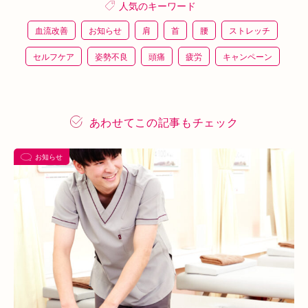
人気のキーワード
血流改善
お知らせ
肩
首
腰
ストレッチ
セルフケア
姿勢不良
頭痛
疲労
キャンペーン
鍼灸
骨盤矯正
整体
猫背
整骨
施術体験
プレスリリース
施術体験会
ＥＭＳ
背骨矯正
あわせてこの記事もチェック
ハイボルテージ
冷え性
駅近
運動
土曜営業
お知らせ
あい通信
筋トレ
骨盤
おすすめグッズ
足
睡眠
あいSHOP
膝
矯正
むくみ
睡眠不足
鶴橋
対応できる症状
上本町
土・祝営業
ダイエット
ふくらはぎ
ストレス
背骨
腱鞘炎
腕
シワ・シミ・たるみ
手首
谷9
寒暖差
梅雨
四十肩
五十肩
代謝
めまい
眼精疲労
スマホ首