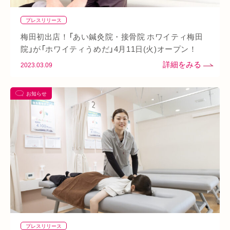
美肌
自律神経失調症
寝違え
ぎっくり腰
美容鍼
プレスリリース
熱中症
夏バテ
寺田町
オープン
秋バテ
冬バテ
梅田初出店！「あい鍼灸院・接骨院 ホワイティ梅田
こむら返り
ストレートネック
酵素ドリンク
院」が「ホワイティうめだ」4月11日(火)オープン！
2023.03.09
ファスティング
紫外線
土・日・祝営業
筋緊張
ばね指
小顔
乾燥肌
日焼け
地下街
本町
お知らせ
阪急桂駅
天満橋
天王寺
頸椎椎間板ヘルニア
整骨院
好転反応
脱水症状
反り腰
湿気
なんばウォーク
イオンタウン小阪
今里
クリスタ長堀
駅構内
八戸ノ里駅
呼吸
玉造
春バテ
プレスリリース