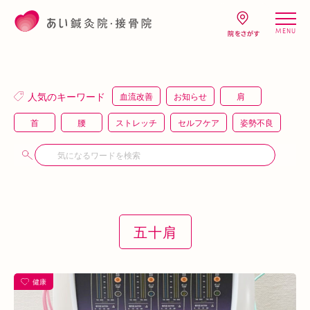
MENU
人気のキーワード
血流改善
お知らせ
肩
首
腰
ストレッチ
セルフケア
姿勢不良
頭痛
疲労
キャンペーン
鍼灸
骨盤矯正
整体
猫背
整骨
施術体験
プレスリリース
施術体験会
ＥＭＳ
背骨矯正
ハイボルテージ
冷え性
駅近
運動
五十肩
土曜営業
あい通信
筋トレ
骨盤
おすすめグッズ
足
睡眠
あいSHOP
膝
矯正
むくみ
睡眠不足
健康
鶴橋
対応できる症状
上本町
土・祝営業