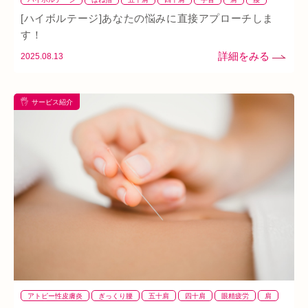
腱鞘炎
膝
首
[ハイボルテージ]あなたの悩みに直接アプローチしま
す！
2025.08.13
サービス紹介
アトピー性皮膚炎
ぎっくり腰
五十肩
四十肩
眼精疲労
肩
腰
腱鞘炎
膝
鍼灸
頭痛
首