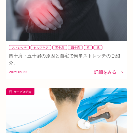
イオンタウン小阪
今里
クリスタ長堀
駅構内
八戸ノ里駅
呼吸
玉造
春バテ
ストレッチ
セルフケア
五十肩
四十肩
肩
腕
四十肩・五十肩の原因と自宅で簡単ストレッチのご紹
介。
2025.09.22
サービス紹介