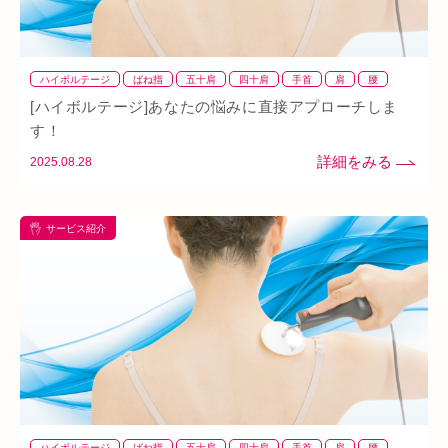
ハイボルテージ
ばね指
五十肩
四十肩
手首
肩
腰
腱鞘炎
膝
首
[ハイボルテージ]あなたの悩みに直接アプローチしま
す！
2025.08.28
サービス紹介
ハイボルテージ
ばね指
五十肩
四十肩
手首
肩
腰