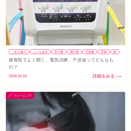
ダイエット
ふくらはぎ
ストレス
背骨
腱鞘炎
腕
シワ・シミ・たるみ
手首
谷9
寒暖差
梅雨
四十肩
五十肩
代謝
めまい
眼精疲労
スマホ首
美肌
自律神経失調症
寝違え
こむら返り
ふくらはぎ
五十肩
四十肩
干渉波
手首
肘
ぎっくり腰
美容鍼
熱中症
夏バテ
寺田町
肩
背中
腕
腰
膝
血流改善
足首
首
接骨院でよく聞く、電気治療、干渉波ってどんなも
オープン
秋バテ
冬バテ
こむら返り
の？
2026.02.03
ストレートネック
酵素ドリンク
ファスティング
紫外線
土・日・祝営業
筋緊張
ばね指
小顔
乾燥肌
トレーニング
日焼け
地下街
本町
阪急桂駅
天満橋
天王寺
頸椎椎間板ヘルニア
整骨院
好転反応
脱水症状
反り腰
湿気
なんばウォーク