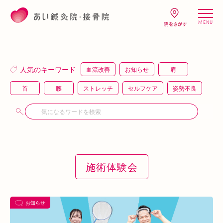
MENU
人気のキーワード
血流改善
お知らせ
肩
首
腰
ストレッチ
セルフケア
姿勢不良
頭痛
疲労
キャンペーン
鍼灸
骨盤矯正
整体
猫背
整骨
施術体験
プレスリリース
施術体験会
ＥＭＳ
背骨矯正
ハイボルテージ
冷え性
駅近
施術体験会
運動
土曜営業
あい通信
筋トレ
骨盤
おすすめグッズ
足
睡眠
あいSHOP
膝
矯正
むくみ
睡眠不足
お知らせ
鶴橋
対応できる症状
上本町
土・祝営業