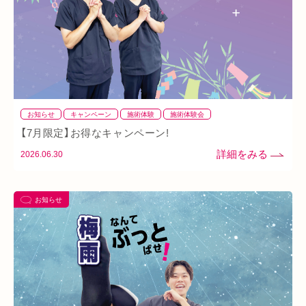
イオンタウン小阪
今里
クリスタ長堀
駅構内
八戸ノ里駅
呼吸
玉造
春バテ
お知らせ
キャンペーン
施術体験
施術体験会
【7月限定】お得なキャンペーン!
2026.06.30
お知らせ