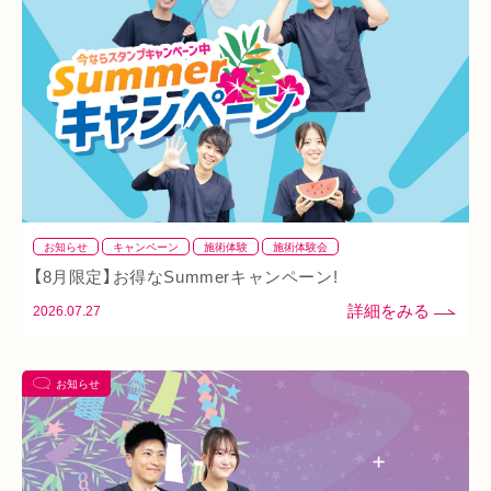
ダイエット
ふくらはぎ
ストレス
背骨
腱鞘炎
腕
シワ・シミ・たるみ
手首
谷9
寒暖差
梅雨
四十肩
五十肩
代謝
めまい
眼精疲労
スマホ首
美肌
自律神経失調症
寝違え
ぎっくり腰
美容鍼
熱中症
夏バテ
寺田町
オープン
秋バテ
冬バテ
こむら返り
お知らせ
キャンペーン
施術体験
施術体験会
【8月限定】お得なSummerキャンペーン!
ストレートネック
酵素ドリンク
ファスティング
紫外線
2026.07.27
土・日・祝営業
筋緊張
ばね指
小顔
乾燥肌
日焼け
地下街
本町
阪急桂駅
天満橋
お知らせ
天王寺
頸椎椎間板ヘルニア
整骨院
好転反応
脱水症状
反り腰
湿気
なんばウォーク