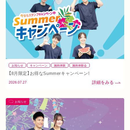
ダイエット
ふくらはぎ
ストレス
背骨
腱鞘炎
腕
シワ・シミ・たるみ
手首
谷9
寒暖差
梅雨
四十肩
五十肩
代謝
めまい
眼精疲労
スマホ首
美肌
自律神経失調症
寝違え
ぎっくり腰
美容鍼
熱中症
夏バテ
寺田町
オープン
秋バテ
冬バテ
こむら返り
お知らせ
キャンペーン
施術体験
施術体験会
【8月限定】お得なSummerキャンペーン!
ストレートネック
酵素ドリンク
ファスティング
紫外線
2026.07.27
土・日・祝営業
筋緊張
ばね指
小顔
乾燥肌
日焼け
地下街
本町
阪急桂駅
天満橋
お知らせ
天王寺
頸椎椎間板ヘルニア
整骨院
好転反応
脱水症状
反り腰
湿気
なんばウォーク