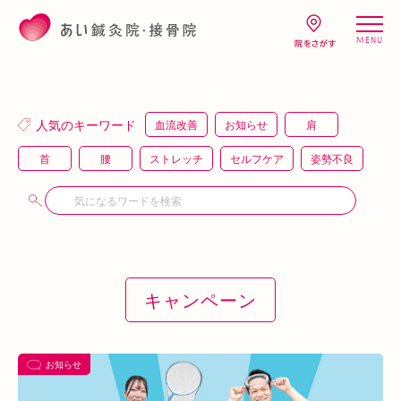
MENU
人気のキーワード
血流改善
お知らせ
肩
首
腰
ストレッチ
セルフケア
姿勢不良
頭痛
疲労
キャンペーン
鍼灸
骨盤矯正
整体
猫背
整骨
施術体験
プレスリリース
施術体験会
ＥＭＳ
背骨矯正
ハイボルテージ
冷え性
駅近
キャンペーン
運動
土曜営業
あい通信
筋トレ
骨盤
おすすめグッズ
足
睡眠
あいSHOP
膝
矯正
むくみ
睡眠不足
お知らせ
鶴橋
対応できる症状
上本町
土・祝営業