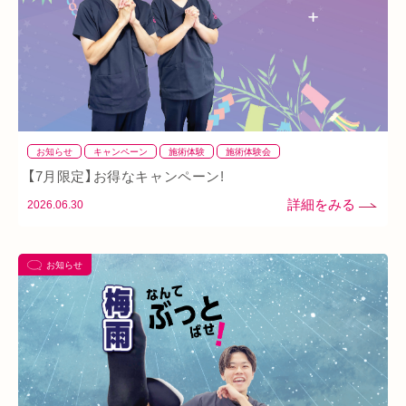
イオンタウン小阪
今里
クリスタ長堀
駅構内
八戸ノ里駅
呼吸
玉造
春バテ
お知らせ
キャンペーン
施術体験
施術体験会
【7月限定】お得なキャンペーン!
2026.06.30
お知らせ