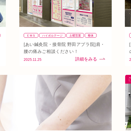
ＥＭＳ
ハイボルテージ
土曜営業
整体
整骨
肩
背骨矯正
腰
血流改善
鍼灸
[あい鍼灸院・接骨院 野田アプラ院]肩・
頭痛
首
駅近
骨盤矯正
腰の痛みご相談ください！
2025.11.25