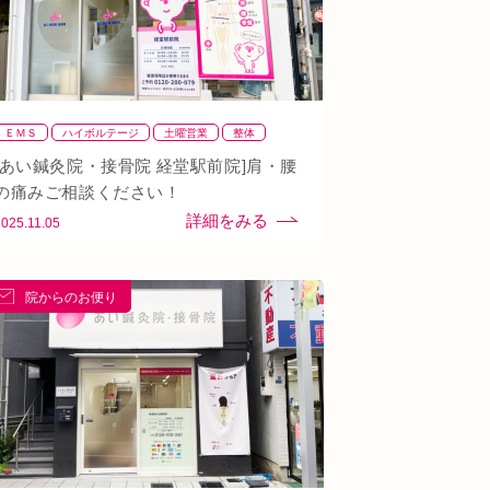
ＥＭＳ
ハイボルテージ
土曜営業
整体
整骨
肩
背骨矯正
腰
血流改善
鍼灸
[あい鍼灸院・接骨院 経堂駅前院]肩・腰
頭痛
首
駅近
骨盤矯正
の痛みご相談ください！
2025.11.05
院からのお便り