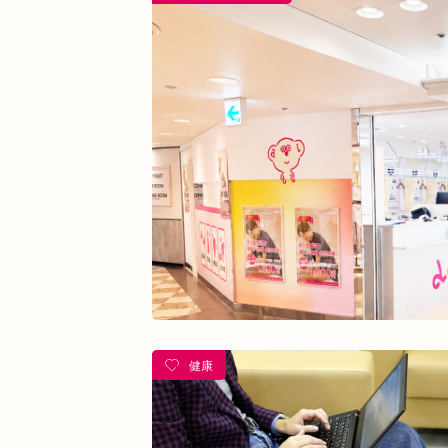
熱中症
夏バテ
寺田町
オープ
酵素ドリンク
ファスティング
紫外
乾燥肌
日焼け
地下街
本町
整骨院
好転反応
脱水症状
反
今里
クリスタ長堀
駅構内
健康