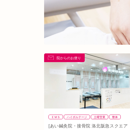
院からのお便り
ＥＭＳ
ハイボルテージ
土曜営業
整体
整骨
肩
背骨矯正
腰
血流改善
鍼灸
[あい鍼灸院・接骨院 洛北阪急スクエア