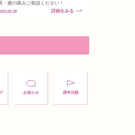
頭痛
首
駅近
骨盤矯正
肩・腰の痛みご相談ください！
2025.05.28
グ
お知らせ
課外活動