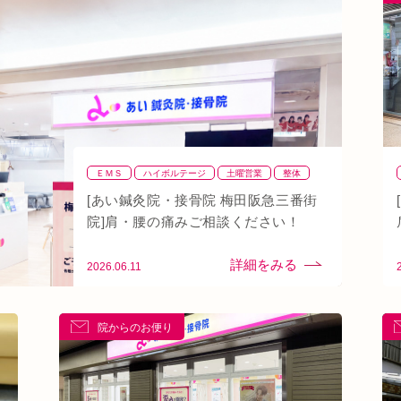
ン
秋バテ
冬バテ
こむら返り
ストレートネック
線
土・日・祝営業
筋緊張
ばね指
小顔
阪急桂駅
天満橋
天王寺
頸椎椎間板ヘルニア
り腰
湿気
なんばウォーク
イオンタウン小阪
八戸ノ里駅
呼吸
玉造
春バテ
ＥＭＳ
ハイボルテージ
土曜営業
整体
整骨
肩
背骨矯正
腰
血流改善
[あい鍼灸院・接骨院 梅田阪急三番街
鍼灸
頭痛
首
駅近
骨盤矯正
院]肩・腰の痛みご相談ください！
2026.06.11
院からのお便り