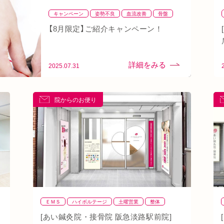
キャンペーン
姿勢不良
血流改善
骨盤
骨盤矯正
【8月限定】ご紹介キャンペーン！
2025.07.31
院からのお便り
ＥＭＳ
ハイボルテージ
土曜営業
整体
整骨
肩
背骨矯正
腰
血流改善
鍼灸
[あい鍼灸院・接骨院 阪急淡路駅前院]