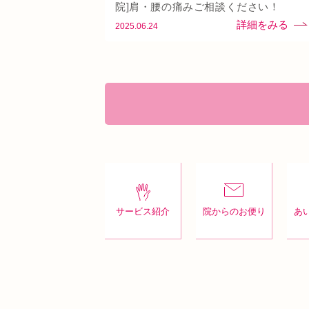
頭痛
首
駅近
骨盤矯正
院]肩・腰の痛みご相談ください！
2025.06.24
サービス紹介
院からのお便り
あ