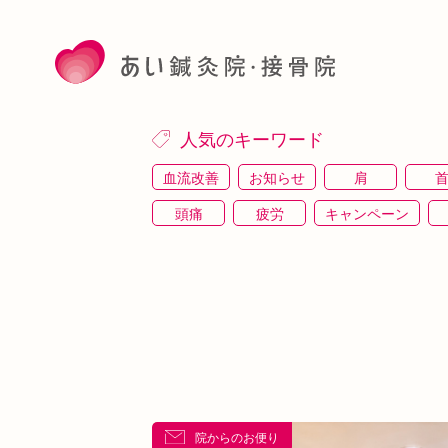
人気のキーワード
血流改善
お知らせ
肩
頭痛
疲労
キャンペーン
施術体験
プレスリリース
施術体験会
駅近
運動
土曜営業
あい
睡眠
あいSHOP
膝
矯
上本町
土・祝営業
ダイエット
シワ・シミ・たるみ
手首
谷9
めまい
眼精疲労
スマホ首
美
院からのお便り