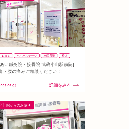
ＥＭＳ
ハイボルテージ
土曜営業
整体
整骨
肩
背骨矯正
腰
血流改善
鍼灸
[あい鍼灸院・接骨院 武蔵小山駅前院]
頭痛
首
駅近
骨盤矯正
肩・腰の痛みご相談ください！
2026.06.04
院からのお便り