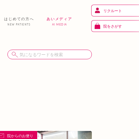
リクルート
はじめての方へ
あいメディア
NEW PATIENTS
AI MEDIA
院をさがす
健 康
り
トレーニング
ま
お知らせ
あいの課外活動
院からのお便り