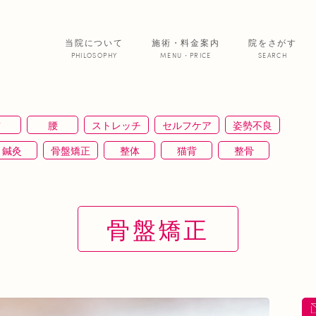
当院について
施術・料金案内
院をさがす
PHILOSOPHY
MENU・PRICE
SEARCH
サービス紹介
首
腰
ストレッチ
セルフケア
姿勢不良
院からのお便
鍼灸
骨盤矯正
整体
猫背
整骨
あいの患者さ
ＥＭＳ
背骨矯正
ハイボルテージ
冷え性
通信
筋トレ
骨盤
おすすめグッズ
足
美 容
骨盤矯正
正
むくみ
睡眠不足
鶴橋
対応できる症状
ふくらはぎ
ストレス
背骨
腱鞘炎
腕
寒暖差
梅雨
四十肩
五十肩
代謝
肌
自律神経失調症
寝違え
ぎっくり腰
美容鍼