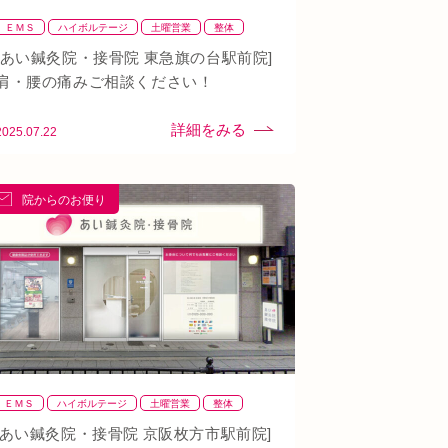
ＥＭＳ
ハイボルテージ
土曜営業
整体
整骨
肩
背骨矯正
腰
血流改善
鍼灸
[あい鍼灸院・接骨院 東急旗の台駅前院]
頭痛
首
駅近
骨盤矯正
肩・腰の痛みご相談ください！
2025.07.22
院からのお便り
ＥＭＳ
ハイボルテージ
土曜営業
整体
整骨
肩
背骨矯正
腰
血流改善
鍼灸
[あい鍼灸院・接骨院 京阪枚方市駅前院]