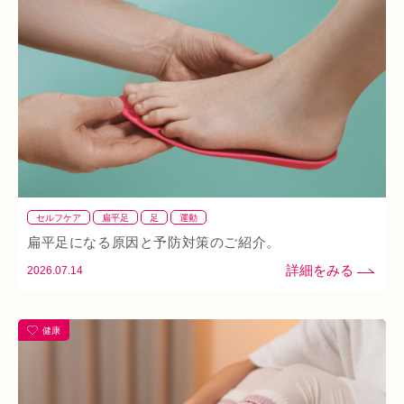
ダイエット
ふくらはぎ
ストレス
背骨
腱鞘炎
腕
シワ・シミ・たるみ
手首
谷9
寒暖差
梅雨
四十肩
五十肩
代謝
めまい
眼精疲労
スマホ首
美肌
自律神経失調症
寝違え
ぎっくり腰
美容鍼
熱中症
夏バテ
寺田町
オープン
秋バテ
冬バテ
こむら返り
セルフケア
扁平足
足
運動
ストレートネック
酵素ドリンク
ファスティング
紫外線
扁平足になる原因と予防対策のご紹介。
2026.07.14
土・日・祝営業
筋緊張
ばね指
小顔
乾燥肌
日焼け
地下街
本町
阪急桂駅
天満橋
健康
天王寺
頸椎椎間板ヘルニア
整骨院
好転反応
脱水症状
反り腰
湿気
なんばウォーク