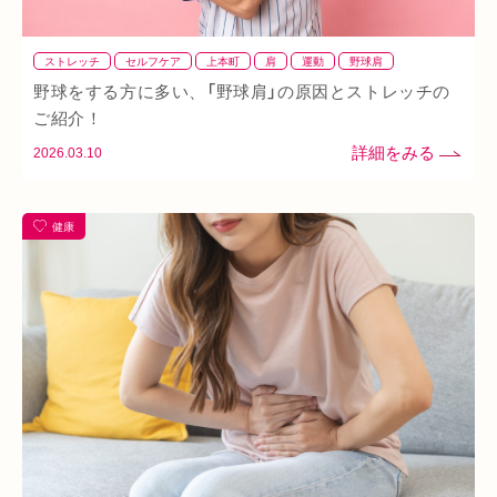
ストレッチ
セルフケア
上本町
肩
運動
野球肩
野球をする方に多い、「野球肩」の原因とストレッチの
ご紹介！
2026.03.10
健康