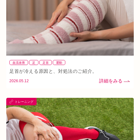
イオンタウン小阪
今里
クリスタ長堀
駅構内
八戸ノ里駅
呼吸
玉造
春バテ
血流改善
足
足首
運動
足首が冷える原因と、対処法のご紹介。
2026.05.12
トレーニング