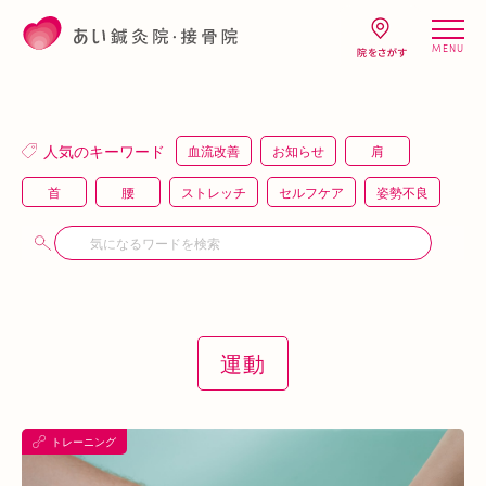
MENU
人気のキーワード
血流改善
お知らせ
肩
首
腰
ストレッチ
セルフケア
姿勢不良
頭痛
疲労
キャンペーン
鍼灸
骨盤矯正
整体
猫背
整骨
施術体験
プレスリリース
施術体験会
ＥＭＳ
背骨矯正
ハイボルテージ
冷え性
駅近
運動
運動
土曜営業
あい通信
筋トレ
骨盤
おすすめグッズ
足
睡眠
あいSHOP
膝
矯正
むくみ
睡眠不足
トレーニング
鶴橋
対応できる症状
上本町
土・祝営業